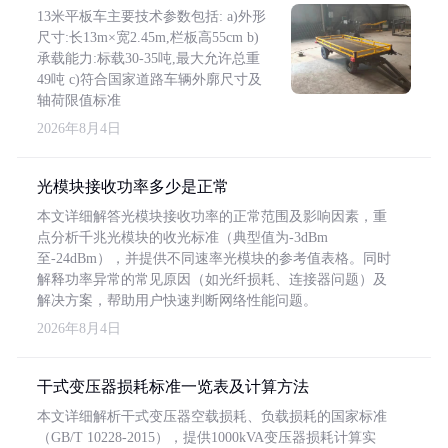
13米平板车主要技术参数包括: a)外形
尺寸:长13m×宽2.45m,栏板高55cm b)
承载能力:标载30-35吨,最大允许总重
49吨 c)符合国家道路车辆外廓尺寸及
轴荷限值标准
2026年8月4日
光模块接收功率多少是正常
本文详细解答光模块接收功率的正常范围及影响因素，重
点分析千兆光模块的收光标准（典型值为-3dBm
至-24dBm），并提供不同速率光模块的参考值表格。同时
解释功率异常的常见原因（如光纤损耗、连接器问题）及
解决方案，帮助用户快速判断网络性能问题。
2026年8月4日
干式变压器损耗标准一览表及计算方法
本文详细解析干式变压器空载损耗、负载损耗的国家标准
（GB/T 10228-2015），提供1000kVA变压器损耗计算实