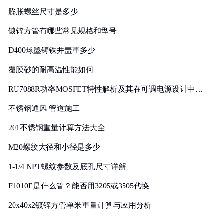
膨胀螺丝尺寸是多少
镀锌方管有哪些常见规格和型号
D400球墨铸铁井盖重多少
覆膜砂的耐高温性能如何
RU7088R功率MOSFET特性解析及其在可调电源设计中的
实践
不锈钢通风 管道施工
201不锈钢重量计算方法大全
M20螺纹大径和小径是多少
1-1/4 NPT螺纹参数及底孔尺寸详解
F1010E是什么管？能否用3205或3505代换
20x40x2镀锌方管单米重量计算与应用分析