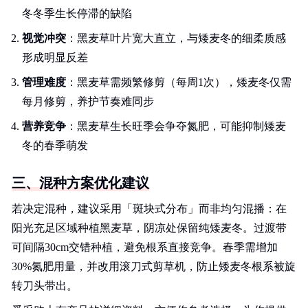
冬冬季生长停滞的缺陷
视觉冲突
：黑麦草叶片宽大直立，与矮麦冬的细柔质感
形成明显反差
管理难度
：黑麦草需频繁修剪（每周1次），矮麦冬仅需
每月修剪，养护节奏难同步
营养竞争
：黑麦草生长旺季会争夺氮肥，可能抑制矮麦
冬的春季萌发
三、混种方案优化建议
若决定混种，建议采用「斑块式分布」而非均匀混播：在
阳光充足区域种植黑麦草，阴凉处保留纯矮麦冬。过渡带
可间隔30cm交错种植，避免根系直接竞争。春季需增加
30%氮肥用量，并改用滚刀式剪草机，防止矮麦冬根系被旋
转刀头带出。