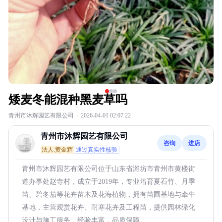
矮麦冬能混种黑麦草吗
青州市沐辉园艺有限公司
·
2026-04-01 02:07:22
青州市沐辉园艺有限公司
咨询
进店
法人:黄金辉
通过真实性核验
青州市沐辉园艺有限公司位于山东省潍坊市青州市黄楼街
道办事处赵寺村，成立于2019年，专业培育夏石竹、月季
苗、碧冬茄等花卉苗木及花海植物，拥有苗圃基地与牵牛
基地，主营观赏花卉、耐寒花卉及工程苗，提供园林绿化
设计与施工服务，经验丰富，品质保障。