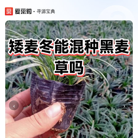
寻源宝典
‹
›