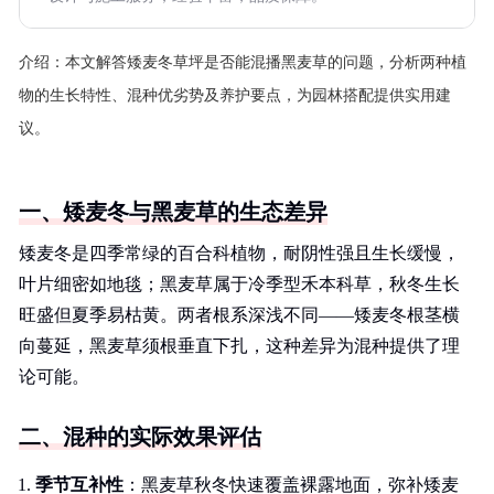
介绍：
本文解答矮麦冬草坪是否能混播黑麦草的问题，分析两种植
物的生长特性、混种优劣势及养护要点，为园林搭配提供实用建
议。
一、矮麦冬与黑麦草的生态差异
矮麦冬是四季常绿的百合科植物，耐阴性强且生长缓慢，
叶片细密如地毯；黑麦草属于冷季型禾本科草，秋冬生长
旺盛但夏季易枯黄。两者根系深浅不同——矮麦冬根茎横
向蔓延，黑麦草须根垂直下扎，这种差异为混种提供了理
论可能。
二、混种的实际效果评估
季节互补性
：黑麦草秋冬快速覆盖裸露地面，弥补矮麦