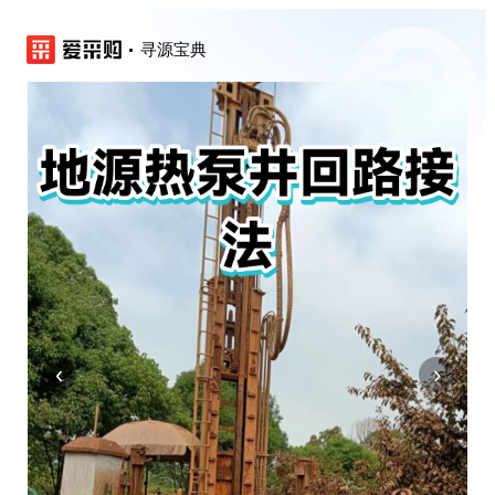
寻源宝典
‹
›