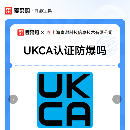
寻源宝典
‹
›