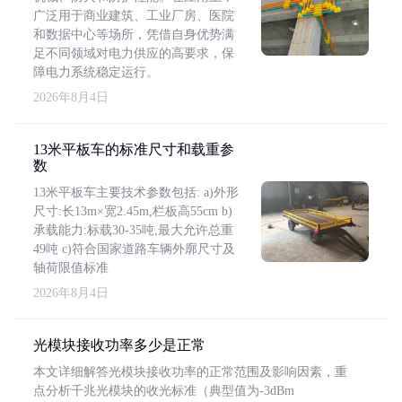
广泛用于商业建筑、工业厂房、医院
和数据中心等场所，凭借自身优势满
足不同领域对电力供应的高要求，保
障电力系统稳定运行。
2026年8月4日
13米平板车的标准尺寸和载重参
数
13米平板车主要技术参数包括: a)外形
尺寸:长13m×宽2.45m,栏板高55cm b)
承载能力:标载30-35吨,最大允许总重
49吨 c)符合国家道路车辆外廓尺寸及
轴荷限值标准
2026年8月4日
光模块接收功率多少是正常
本文详细解答光模块接收功率的正常范围及影响因素，重
点分析千兆光模块的收光标准（典型值为-3dBm