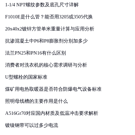
1-1/4 NPT螺纹参数及底孔尺寸详解
F1010E是什么管？能否用3205或3505代换
20x40x2镀锌方管单米重量计算与应用分析
抗渗混凝土中P6和P8膨胀剂分别加多少
法兰PN25和PN16有什么区别
消费者对洗衣机的核心需求调研与分析
U型螺栓的国家标准
煤矿用电热取暖器是否符合防爆电气设备标准
照明母线槽的主要作用是什么
A516Gr70对应国内材质及低温冲击要求解析
镀镍钢带可以过多少电流