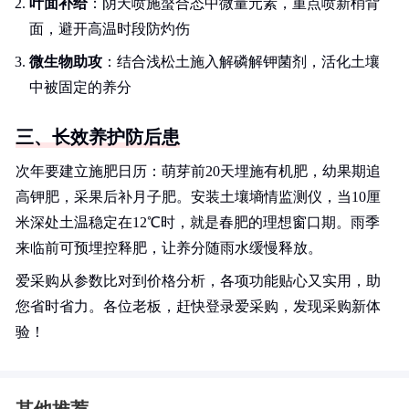
叶面补给
：阴天喷施螯合态中微量元素，重点喷新梢背
面，避开高温时段防灼伤
微生物助攻
：结合浅松土施入解磷解钾菌剂，活化土壤
中被固定的养分
三、长效养护防后患
次年要建立施肥日历：萌芽前20天埋施有机肥，幼果期追
高钾肥，采果后补月子肥。安装土壤墒情监测仪，当10厘
米深处土温稳定在12℃时，就是春肥的理想窗口期。雨季
来临前可预埋控释肥，让养分随雨水缓慢释放。
爱采购从参数比对到价格分析，各项功能贴心又实用，助
您省时省力。各位老板，赶快登录爱采购，发现采购新体
验！