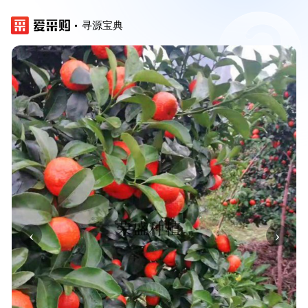
寻源宝典
‹
›