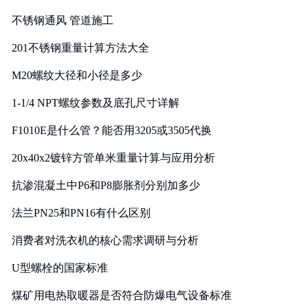
实践
不锈钢通风 管道施工
201不锈钢重量计算方法大全
M20螺纹大径和小径是多少
1-1/4 NPT螺纹参数及底孔尺寸详解
F1010E是什么管？能否用3205或3505代换
20x40x2镀锌方管单米重量计算与应用分析
抗渗混凝土中P6和P8膨胀剂分别加多少
法兰PN25和PN16有什么区别
消费者对洗衣机的核心需求调研与分析
U型螺栓的国家标准
煤矿用电热取暖器是否符合防爆电气设备标准