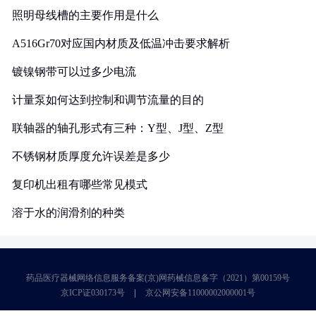
照明母线槽的主要作用是什么
A516Gr70对应国内材质及低温冲击要求解析
镀镍钢带可以过多少电流
计量泵如何达到控制和调节流量的目的
联轴器的轴孔形式有三种：Y型、J型、Z型
不锈钢材质厚度允许误差是多少
复印机出租有哪些常见模式
溶于水的润滑剂的种类
药品医疗器械网络信息服务备案(京)网药械信息备字（2021）第00159号
京ICP证030173号
京公网安备11000002000001号