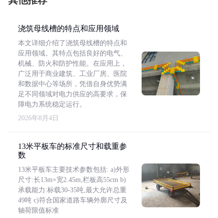
其他推荐
浇筑母线槽的特点和应用领域
本文详细介绍了浇筑母线槽的特点和
应用领域。其特点包括良好的电气、
机械、防火和防护性能。在应用上，
广泛用于商业建筑、工业厂房、医院
和数据中心等场所，凭借自身优势满
足不同领域对电力供应的高要求，保
障电力系统稳定运行。
2026年8月4日
13米平板车的标准尺寸和载重参
数
13米平板车主要技术参数包括: a)外形
尺寸:长13m×宽2.45m,栏板高55cm b)
承载能力:标载30-35吨,最大允许总重
49吨 c)符合国家道路车辆外廓尺寸及
轴荷限值标准