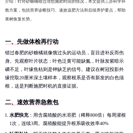
介绍：
针对砂糖橘错过理想施肥时段的情况，本文提供三步科学补
救方案，包括营养诊断技巧、速效追肥方法和后续养护要点，帮助
果树恢复长势。
一、先做体检再行动
错过春肥的砂糖橘就像饿过头的运动员，盲目进补反而伤
身。先观察叶片状态：叶色泛黄可能缺氮，叶脉发紫暗示
磷不足，叶缘焦枯则是钾缺乏的信号。建议在树冠投影外
缘挖取20厘米深土壤样本，观察根系是否有新发的白色须
根，这是判断施肥时机的直接证据。
二、速效营养急救包
水肥快充
：用含腐殖酸的水溶肥（稀释800倍）每周灌根
1次，连续3周。腐殖酸能提升根系吸收效率40%