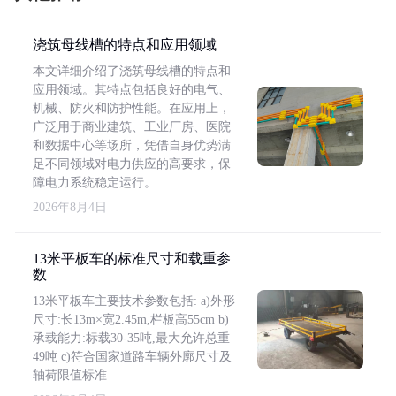
浇筑母线槽的特点和应用领域
本文详细介绍了浇筑母线槽的特点和
应用领域。其特点包括良好的电气、
机械、防火和防护性能。在应用上，
广泛用于商业建筑、工业厂房、医院
和数据中心等场所，凭借自身优势满
足不同领域对电力供应的高要求，保
障电力系统稳定运行。
2026年8月4日
13米平板车的标准尺寸和载重参
数
13米平板车主要技术参数包括: a)外形
尺寸:长13m×宽2.45m,栏板高55cm b)
承载能力:标载30-35吨,最大允许总重
49吨 c)符合国家道路车辆外廓尺寸及
轴荷限值标准