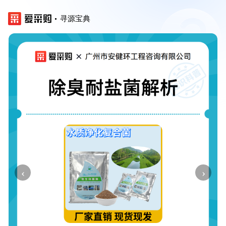
寻源宝典
‹
›