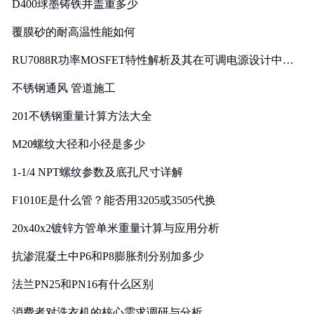
D400球墨铸铁井盖重多少
覆膜砂的耐高温性能如何
RU7088R功率MOSFET特性解析及其在可调电源设计中的
实践
不锈钢通风 管道施工
201不锈钢重量计算方法大全
M20螺纹大径和小径是多少
1-1/4 NPT螺纹参数及底孔尺寸详解
F1010E是什么管？能否用3205或3505代换
20x40x2镀锌方管单米重量计算与应用分析
抗渗混凝土中P6和P8膨胀剂分别加多少
法兰PN25和PN16有什么区别
消费者对洗衣机的核心需求调研与分析