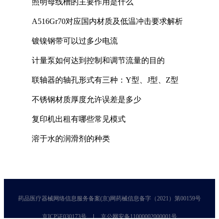
照明母线槽的主要作用是什么
A516Gr70对应国内材质及低温冲击要求解析
镀镍钢带可以过多少电流
计量泵如何达到控制和调节流量的目的
联轴器的轴孔形式有三种：Y型、J型、Z型
不锈钢材质厚度允许误差是多少
复印机出租有哪些常见模式
溶于水的润滑剂的种类
药品医疗器械网络信息服务备案(京)网药械信息备字（2021）第00159号
京ICP证030173号
京公网安备11000002000001号