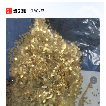
寻源宝典
‹
›