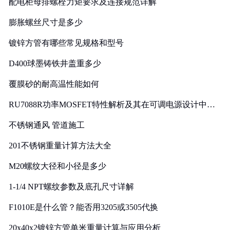
配电柜母排螺栓力矩要求及连接规范详解
膨胀螺丝尺寸是多少
镀锌方管有哪些常见规格和型号
D400球墨铸铁井盖重多少
覆膜砂的耐高温性能如何
RU7088R功率MOSFET特性解析及其在可调电源设计中的
实践
不锈钢通风 管道施工
201不锈钢重量计算方法大全
M20螺纹大径和小径是多少
1-1/4 NPT螺纹参数及底孔尺寸详解
F1010E是什么管？能否用3205或3505代换
20x40x2镀锌方管单米重量计算与应用分析