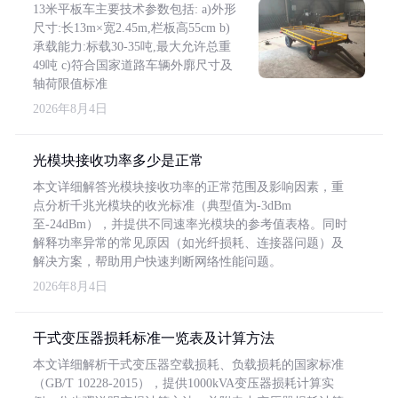
13米平板车主要技术参数包括: a)外形
尺寸:长13m×宽2.45m,栏板高55cm b)
承载能力:标载30-35吨,最大允许总重
49吨 c)符合国家道路车辆外廓尺寸及
轴荷限值标准
2026年8月4日
光模块接收功率多少是正常
本文详细解答光模块接收功率的正常范围及影响因素，重
点分析千兆光模块的收光标准（典型值为-3dBm
至-24dBm），并提供不同速率光模块的参考值表格。同时
解释功率异常的常见原因（如光纤损耗、连接器问题）及
解决方案，帮助用户快速判断网络性能问题。
2026年8月4日
干式变压器损耗标准一览表及计算方法
本文详细解析干式变压器空载损耗、负载损耗的国家标准
（GB/T 10228-2015），提供1000kVA变压器损耗计算实