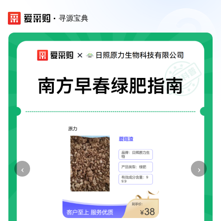
寻源宝典
‹
›