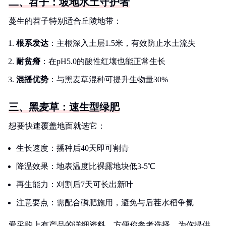
二、苕子：坡地水土守护者
蔓生的苕子特别适合丘陵地带：
根系发达
：主根深入土层1.5米，有效防止水土流失
耐贫瘠
：在pH5.0的酸性红壤也能正常生长
混播优势
：与黑麦草混种可提升生物量30%
三、黑麦草：速生型绿肥
想要快速覆盖地面就选它：
生长速度：播种后40天即可割青
降温效果：地表温度比裸露地块低3-5℃
再生能力：刈割后7天可长出新叶
注意要点：需配合磷肥施用，避免与后茬水稻争氮
爱采购上有产品的详细资料，方便你参考选择。为你提供