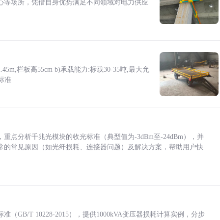
心等场所，凭借自身优势满足不同领域对电力供应
5m,栏板高55cm b)承载能力:标载30-35吨,最大允
标准
点分析千兆光模块的收光标准（典型值为-3dBm至-24dBm），并
常的常见原因（如光纤损耗、连接器问题）及解决方案，帮助用户快
/T 10228-2015），提供1000kVA变压器损耗计算实例，分步