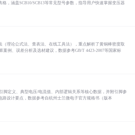
，涵盖SCB10/SCB13等常见型号参数，指导用户快速掌握变压器
法（理论公式法、查表法、在线工具法），重点解析了黄铜棒密度取
计算案例、误差分析及选材建议，数据参考GB/T 4423-2007等国家标
括各引脚定义、典型电压/电流值、内部逻辑关系等核心数据，并附引脚参
电路设计要点，数据参考自杭州士兰微电子官方规格书（版本