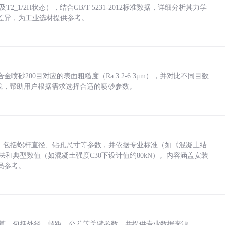
_1/2H状态），结合GB/T 5231-2012标准数据，详细分析其力学
差异，为工业选材提供参考。
砂200目对应的表面粗糙度（Ra 3.2-6.3μm），并对比不同目数
业实践，帮助用户根据需求选择合适的喷砂参数。
力，包括螺杆直径、钻孔尺寸等参数，并依据专业标准（如《混凝土结
方法和典型数值（如混凝土强度C30下设计值约80kN）。内容涵盖安装
员参考。
底孔计算，包括外径、螺距、公差等关键参数，并提供专业数据来源