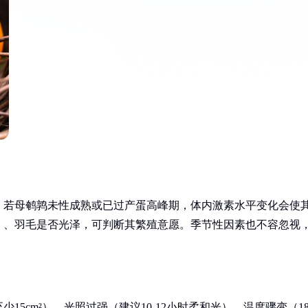
。若母鹌鹑未性成熟或已过产蛋高峰期，体内激素水平变化会使
）、羽毛是否光泽，可判断其繁殖意愿。季节性因素也不容忽视
5cm²）、光照过强（建议10-12小时柔和光）、温度骤变（18