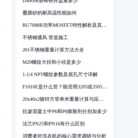
D400球墨铸铁井盖重多少
覆膜砂的耐高温性能如何
RU7088R功率MOSFET特性解析及其在
可调电源设计中的实践
不锈钢通风 管道施工
201不锈钢重量计算方法大全
M20螺纹大径和小径是多少
1-1/4 NPT螺纹参数及底孔尺寸详解
F1010E是什么管？能否用3205或3505代
换
20x40x2镀锌方管单米重量计算与应用
分析
抗渗混凝土中P6和P8膨胀剂分别加多少
法兰PN25和PN16有什么区别
消费者对洗衣机的核心需求调研与分析