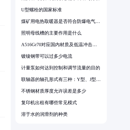
U型螺栓的国家标准
煤矿用电热取暖器是否符合防爆电气设
备标准
照明母线槽的主要作用是什么
A516Gr70对应国内材质及低温冲击要
求解析
镀镍钢带可以过多少电流
计量泵如何达到控制和调节流量的目的
联轴器的轴孔形式有三种：Y型、J型、
Z型
不锈钢材质厚度允许误差是多少
复印机出租有哪些常见模式
溶于水的润滑剂的种类