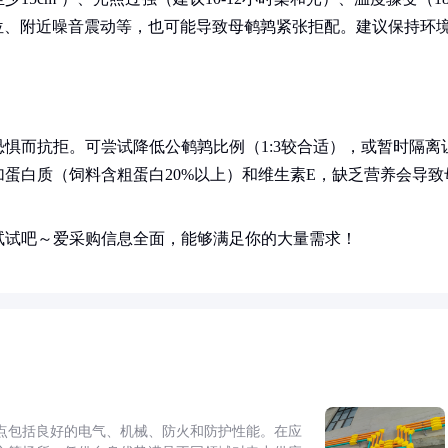
位、附近噪音震动等，也可能导致母鹌鹑紧张拒配。建议保持环
惧而抗拒。可尝试降低公鹌鹑比例（1:3较合适），或暂时隔离
蛋白质（饲料含粗蛋白20%以上）和维生素E，缺乏营养会导致
试试吧～爱采购信息全面，能够满足你的大量需求！
点包括良好的电气、机械、防火和防护性能。在应