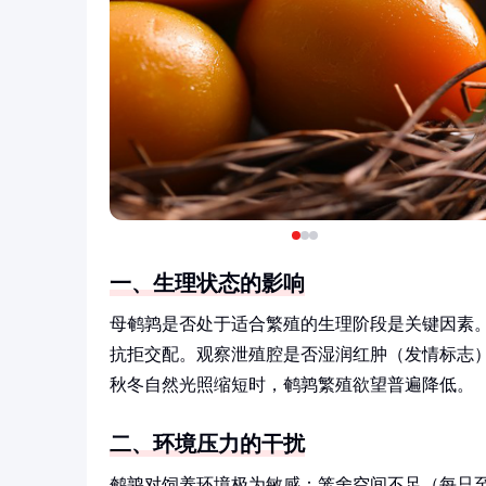
一、生理状态的影响
母鹌鹑是否处于适合繁殖的生理阶段是关键因素
抗拒交配。观察泄殖腔是否湿润红肿（发情标志
秋冬自然光照缩短时，鹌鹑繁殖欲望普遍降低。
二、环境压力的干扰
鹌鹑对饲养环境极为敏感：笼舍空间不足（每只至少1