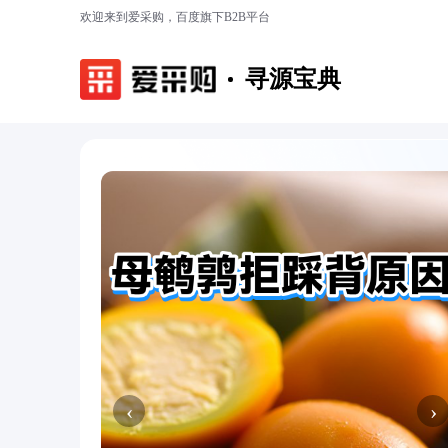
欢迎来到爱采购，百度旗下B2B平台
寻源宝典
‹
›