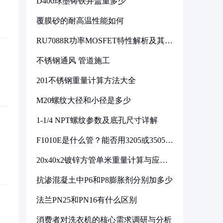
D400球墨铸铁井盖重多少
覆膜砂的耐高温性能如何
RU7088R功率MOSFET特性解析及其在
可调电源设计中的实践
不锈钢通风 管道施工
201不锈钢重量计算方法大全
M20螺纹大径和小径是多少
1-1/4 NPT螺纹参数及底孔尺寸详解
F1010E是什么管？能否用3205或3505代
换
20x40x2镀锌方管单米重量计算与应用
分析
抗渗混凝土中P6和P8膨胀剂分别加多少
法兰PN25和PN16有什么区别
消费者对洗衣机的核心需求调研与分析