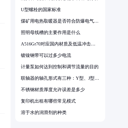
U型螺栓的国家标准
煤矿用电热取暖器是否符合防爆电气设
备标准
照明母线槽的主要作用是什么
A516Gr70对应国内材质及低温冲击要
求解析
镀镍钢带可以过多少电流
计量泵如何达到控制和调节流量的目的
联轴器的轴孔形式有三种：Y型、J型、
Z型
不锈钢材质厚度允许误差是多少
复印机出租有哪些常见模式
溶于水的润滑剂的种类