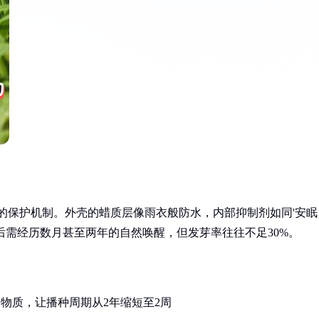
境的保护机制。外壳的蜡质层像雨衣般防水，内部抑制剂如同'安眠
后需经历数月甚至两年的自然唤醒，但发芽率往往不足30%。
制物质，让播种周期从2年缩短至2周