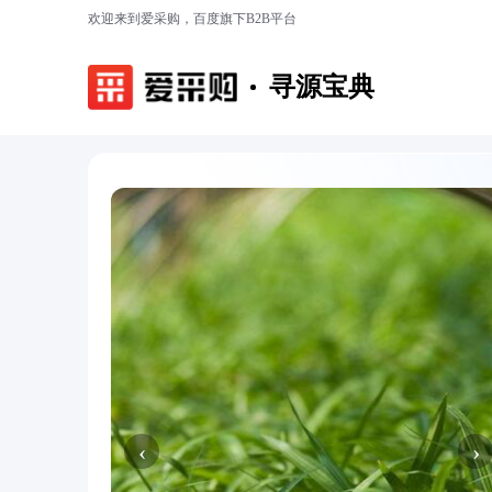
欢迎来到爱采购，百度旗下B2B平台
寻源宝典
‹
›