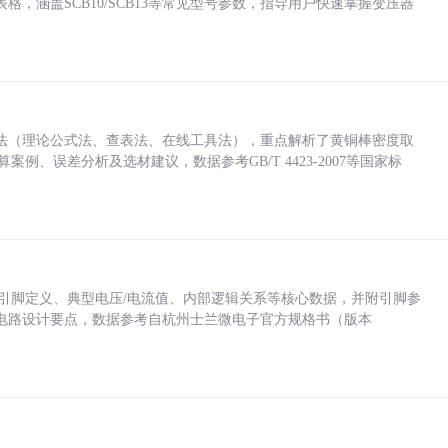
，涵盖SCB10/SCB13等常见型号参数，指导用户快速掌握变压器
法（理论公式法、查表法、在线工具法），重点解析了黄铜棒密度取
计算案例、误差分析及选材建议，数据参考GB/T 4423-2007等国家标
括各引脚定义、典型电压/电流值、内部逻辑关系等核心数据，并附引脚参
电路设计要点，数据参考自杭州士兰微电子官方规格书（版本