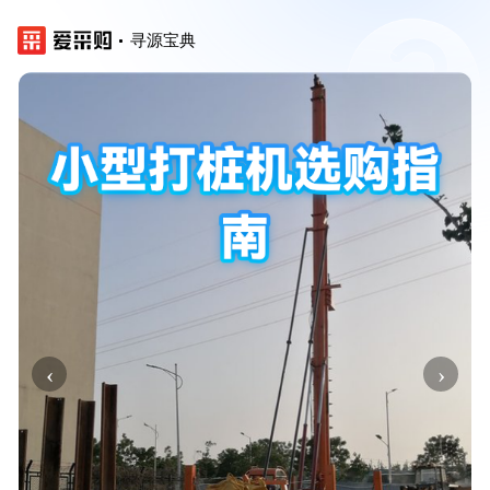
寻源宝典
‹
›