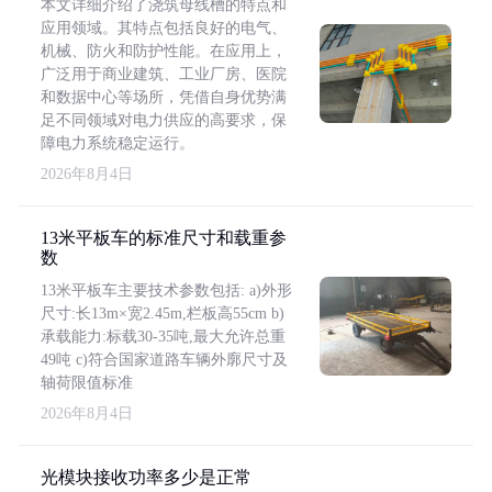
本文详细介绍了浇筑母线槽的特点和
应用领域。其特点包括良好的电气、
机械、防火和防护性能。在应用上，
广泛用于商业建筑、工业厂房、医院
和数据中心等场所，凭借自身优势满
足不同领域对电力供应的高要求，保
障电力系统稳定运行。
2026年8月4日
13米平板车的标准尺寸和载重参
数
13米平板车主要技术参数包括: a)外形
尺寸:长13m×宽2.45m,栏板高55cm b)
承载能力:标载30-35吨,最大允许总重
49吨 c)符合国家道路车辆外廓尺寸及
轴荷限值标准
2026年8月4日
光模块接收功率多少是正常