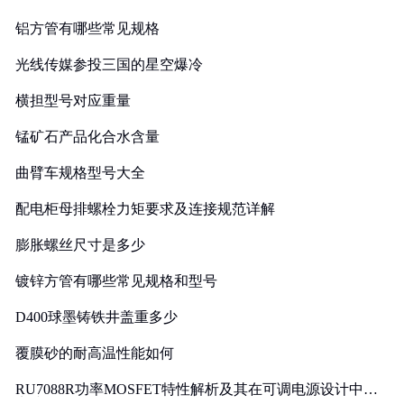
铝方管有哪些常见规格
光线传媒参投三国的星空爆冷
横担型号对应重量
锰矿石产品化合水含量
曲臂车规格型号大全
配电柜母排螺栓力矩要求及连接规范详解
膨胀螺丝尺寸是多少
镀锌方管有哪些常见规格和型号
D400球墨铸铁井盖重多少
覆膜砂的耐高温性能如何
RU7088R功率MOSFET特性解析及其在可调电源设计中的
实践