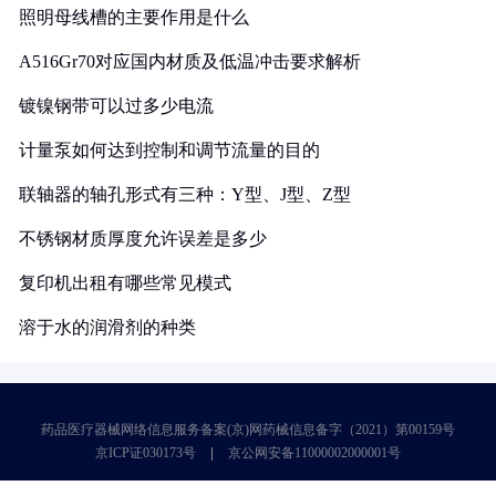
照明母线槽的主要作用是什么
A516Gr70对应国内材质及低温冲击要求解析
镀镍钢带可以过多少电流
计量泵如何达到控制和调节流量的目的
联轴器的轴孔形式有三种：Y型、J型、Z型
不锈钢材质厚度允许误差是多少
复印机出租有哪些常见模式
溶于水的润滑剂的种类
药品医疗器械网络信息服务备案(京)网药械信息备字（2021）第00159号
京ICP证030173号
京公网安备11000002000001号