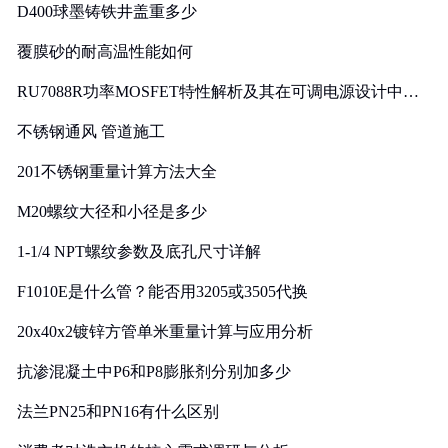
D400球墨铸铁井盖重多少
覆膜砂的耐高温性能如何
RU7088R功率MOSFET特性解析及其在可调电源设计中的
实践
不锈钢通风 管道施工
201不锈钢重量计算方法大全
M20螺纹大径和小径是多少
1-1/4 NPT螺纹参数及底孔尺寸详解
F1010E是什么管？能否用3205或3505代换
20x40x2镀锌方管单米重量计算与应用分析
抗渗混凝土中P6和P8膨胀剂分别加多少
法兰PN25和PN16有什么区别