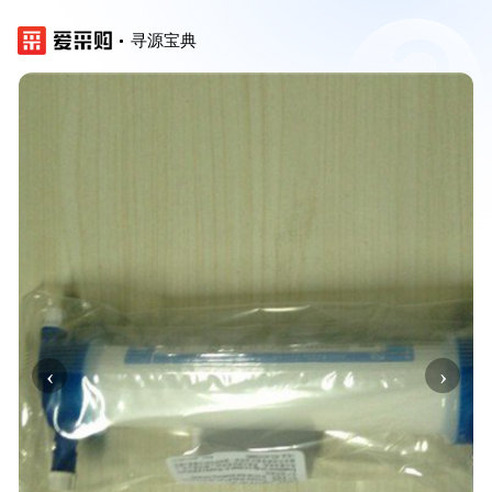
寻源宝典
‹
›