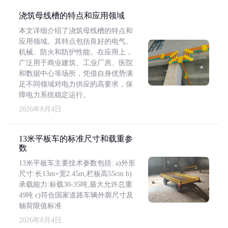
浇筑母线槽的特点和应用领域
本文详细介绍了浇筑母线槽的特点和
应用领域。其特点包括良好的电气、
机械、防火和防护性能。在应用上，
广泛用于商业建筑、工业厂房、医院
和数据中心等场所，凭借自身优势满
足不同领域对电力供应的高要求，保
障电力系统稳定运行。
2026年8月4日
13米平板车的标准尺寸和载重参
数
13米平板车主要技术参数包括: a)外形
尺寸:长13m×宽2.45m,栏板高55cm b)
承载能力:标载30-35吨,最大允许总重
49吨 c)符合国家道路车辆外廓尺寸及
轴荷限值标准
2026年8月4日