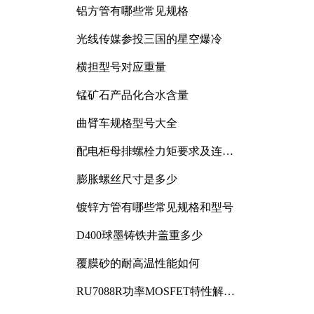
铝方管有哪些常见规格
光线传媒参投三国的星空爆冷
横担型号对应重量
锰矿石产品化合水含量
曲臂车规格型号大全
配电柜母排螺栓力矩要求及连接
规范详解
膨胀螺丝尺寸是多少
镀锌方管有哪些常见规格和型号
D400球墨铸铁井盖重多少
覆膜砂的耐高温性能如何
RU7088R功率MOSFET特性解析
及其在可调电源设计中的实践