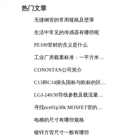
热门文章
无缝钢管的常用规格及壁厚
生活中常见的传感器有哪些呢
PE100管材的含义是什么
工业厂房载重标准：一平方米能
承受多少公斤
CONOSTAN公司简介
C13和C14插头国标与欧标的区别
及其标准解析
LGJ-240/30导线参数及载流量解
析
寻找nce01p30k MOSFET管的合
适替代型号
电梯的尺寸有哪些规格
镀锌方管尺寸一般有哪些