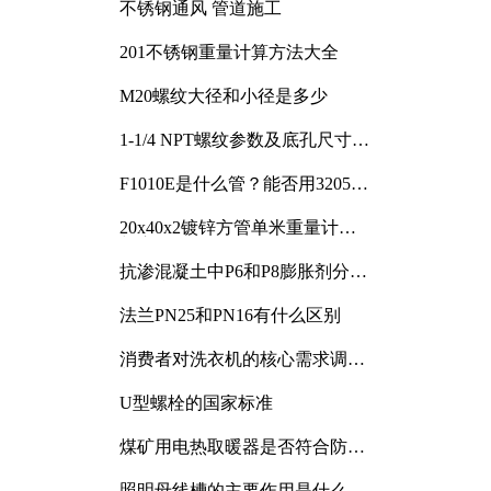
不锈钢通风 管道施工
201不锈钢重量计算方法大全
M20螺纹大径和小径是多少
1-1/4 NPT螺纹参数及底孔尺寸详
解
F1010E是什么管？能否用3205或
3505代换
20x40x2镀锌方管单米重量计算
与应用分析
抗渗混凝土中P6和P8膨胀剂分别
加多少
法兰PN25和PN16有什么区别
消费者对洗衣机的核心需求调研
与分析
U型螺栓的国家标准
煤矿用电热取暖器是否符合防爆
电气设备标准
照明母线槽的主要作用是什么