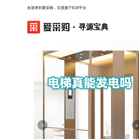
欢迎来到爱采购，百度旗下B2B平台
寻源宝典
‹
›