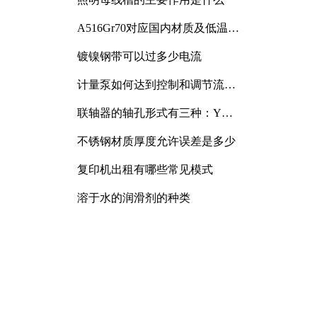
A516Gr70对应国内材质及低温冲
击要求解析
镀镍钢带可以过多少电流
计量泵如何达到控制和调节流量
的目的
联轴器的轴孔形式有三种：Y
型、J型、Z型
不锈钢材质厚度允许误差是多少
复印机出租有哪些常见模式
溶于水的润滑剂的种类