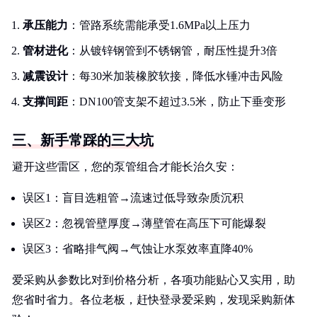
承压能力
：管路系统需能承受1.6MPa以上压力
管材进化
：从镀锌钢管到不锈钢管，耐压性提升3倍
减震设计
：每30米加装橡胶软接，降低水锤冲击风险
支撑间距
：DN100管支架不超过3.5米，防止下垂变形
三、新手常踩的三大坑
避开这些雷区，您的泵管组合才能长治久安：
误区1：盲目选粗管→流速过低导致杂质沉积
误区2：忽视管壁厚度→薄壁管在高压下可能爆裂
误区3：省略排气阀→气蚀让水泵效率直降40%
爱采购从参数比对到价格分析，各项功能贴心又实用，助
您省时省力。各位老板，赶快登录爱采购，发现采购新体