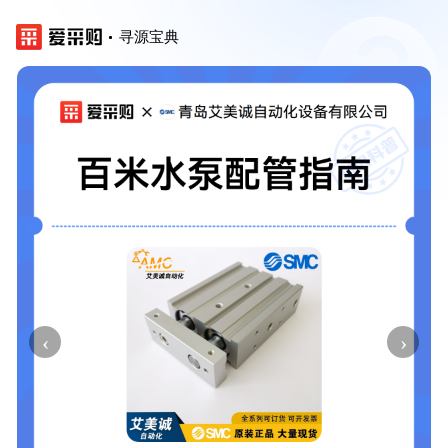
寻源宝典
‹
›