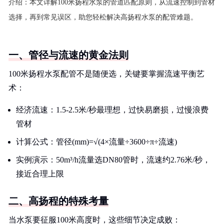
介绍：
本文详解100米扬程水泵的管道匹配原则，从流速控制到管材
选择，再到常见误区，助您轻松解决高扬程水泵的配管难题。
一、管径与流速的黄金法则
100米扬程水泵配管不是随便选，关键要掌握流速平衡艺
术：
经济流速：1.5-2.5米/秒最理想，过快易磨损，过慢浪费
管材
计算公式：管径(mm)=√(4×流量÷3600÷π÷流速)
实例演示：50m³/h流量选DN80管时，流速约2.76米/秒，
接近合理上限
二、高扬程的特殊考量
当水泵要征服100米高度时，这些细节决定成败：