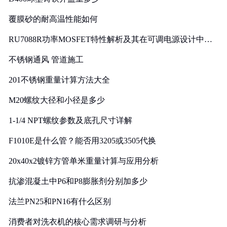
覆膜砂的耐高温性能如何
RU7088R功率MOSFET特性解析及其在可调电源设计中的
实践
不锈钢通风 管道施工
201不锈钢重量计算方法大全
M20螺纹大径和小径是多少
1-1/4 NPT螺纹参数及底孔尺寸详解
F1010E是什么管？能否用3205或3505代换
20x40x2镀锌方管单米重量计算与应用分析
抗渗混凝土中P6和P8膨胀剂分别加多少
法兰PN25和PN16有什么区别
消费者对洗衣机的核心需求调研与分析