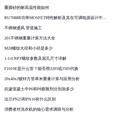
覆膜砂的耐高温性能如何
RU7088R功率MOSFET特性解析及其在可调电源设计中的
实践
不锈钢通风 管道施工
201不锈钢重量计算方法大全
M20螺纹大径和小径是多少
1-1/4 NPT螺纹参数及底孔尺寸详解
F1010E是什么管？能否用3205或3505代换
20x40x2镀锌方管单米重量计算与应用分析
抗渗混凝土中P6和P8膨胀剂分别加多少
法兰PN25和PN16有什么区别
消费者对洗衣机的核心需求调研与分析