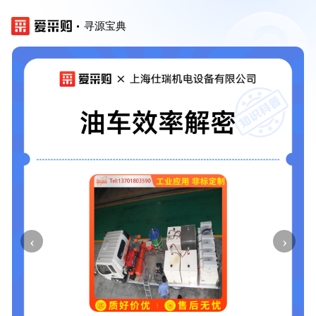
寻源宝典
‹
›