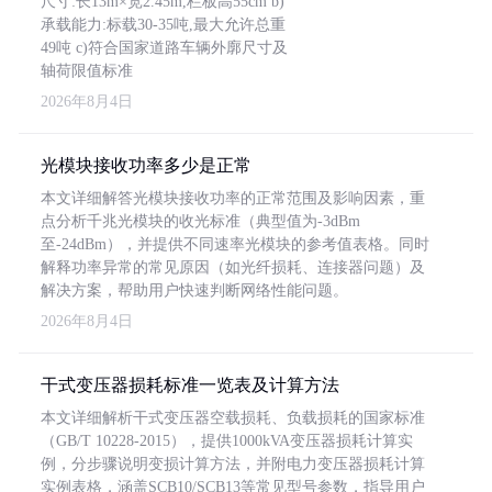
尺寸:长13m×宽2.45m,栏板高55cm b)
承载能力:标载30-35吨,最大允许总重
49吨 c)符合国家道路车辆外廓尺寸及
轴荷限值标准
2026年8月4日
光模块接收功率多少是正常
本文详细解答光模块接收功率的正常范围及影响因素，重
点分析千兆光模块的收光标准（典型值为-3dBm
至-24dBm），并提供不同速率光模块的参考值表格。同时
解释功率异常的常见原因（如光纤损耗、连接器问题）及
解决方案，帮助用户快速判断网络性能问题。
2026年8月4日
干式变压器损耗标准一览表及计算方法
本文详细解析干式变压器空载损耗、负载损耗的国家标准
（GB/T 10228-2015），提供1000kVA变压器损耗计算实
例，分步骤说明变损计算方法，并附电力变压器损耗计算
实例表格，涵盖SCB10/SCB13等常见型号参数，指导用户