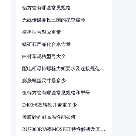
铝方管有哪些常见规格
光线传媒参投三国的星空爆冷
横担型号对应重量
锰矿石产品化合水含量
曲臂车规格型号大全
配电柜母排螺栓力矩要求及连接规范详
解
膨胀螺丝尺寸是多少
镀锌方管有哪些常见规格和型号
D400球墨铸铁井盖重多少
覆膜砂的耐高温性能如何
RU7088R功率MOSFET特性解析及其在
可调电源设计中的实践