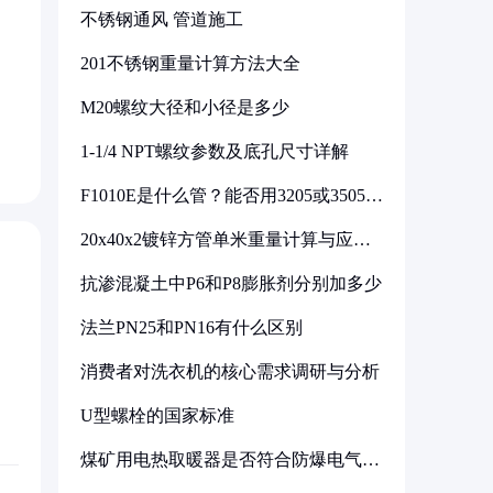
不锈钢通风 管道施工
201不锈钢重量计算方法大全
M20螺纹大径和小径是多少
1-1/4 NPT螺纹参数及底孔尺寸详解
F1010E是什么管？能否用3205或3505代
换
20x40x2镀锌方管单米重量计算与应用
分析
抗渗混凝土中P6和P8膨胀剂分别加多少
法兰PN25和PN16有什么区别
消费者对洗衣机的核心需求调研与分析
U型螺栓的国家标准
煤矿用电热取暖器是否符合防爆电气设
备标准