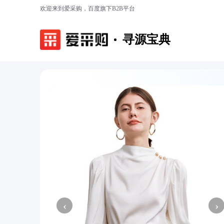
欢迎来到爱采购，百度旗下B2B平台
寻源宝典
‹
›