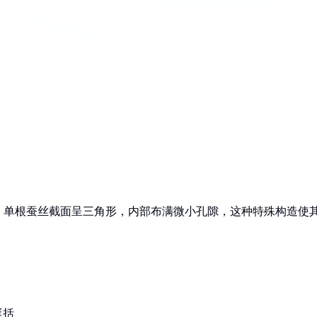
。单根蚕丝截面呈三角形，内部布满微小孔隙，这种特殊构造使
挺括