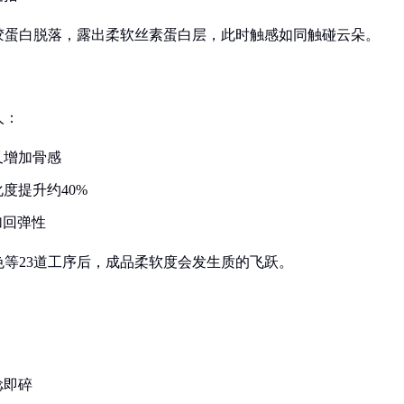
胶蛋白脱落，露出柔软丝素蛋白层，此时触感如同触碰云朵。
人：
又增加骨感
度提升约40%
加回弹性
等23道工序后，成品柔软度会发生质的飞跃。
捻即碎