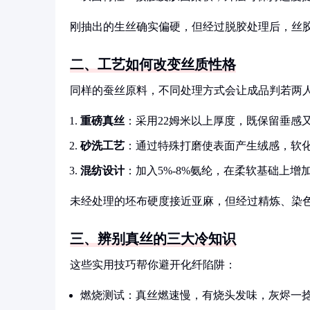
刚抽出的生丝确实偏硬，但经过脱胶处理后，丝
二、工艺如何改变丝质性格
同样的蚕丝原料，不同处理方式会让成品判若两
重磅真丝
：采用22姆米以上厚度，既保留垂感
砂洗工艺
：通过特殊打磨使表面产生绒感，软化
混纺设计
：加入5%-8%氨纶，在柔软基础上增
未经处理的坯布硬度接近亚麻，但经过精炼、染色
三、辨别真丝的三大冷知识
这些实用技巧帮你避开化纤陷阱：
燃烧测试：真丝燃速慢，有烧头发味，灰烬一