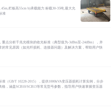
5m,栏板高55cm b)承载能力:标载30-35吨,最大允
标准
点分析千兆光模块的收光标准（典型值为-3dBm至-24dBm），并
常的常见原因（如光纤损耗、连接器问题）及解决方案，帮助用户快
/T 10228-2015），提供1000kVA变压器损耗计算实例，分步
，涵盖SCB10/SCB13等常见型号参数，指导用户快速掌握变压器