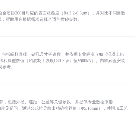
砂200目对应的表面粗糙度（Ra 3.2-6.3μm），并对比不同目数
业实践，帮助用户根据需求选择合适的喷砂参数。
力，包括螺杆直径、钻孔尺寸等参数，并依据专业标准（如《混凝土结
方法和典型数值（如混凝土强度C30下设计值约80kN）。内容涵盖安装
员参考。
底孔计算，包括外径、螺距、公差等关键参数，并提供专业数据来源
孔尺寸的常见疑问，通过公式推导给出精确推荐值（Φ5.18mm），并附加工艺