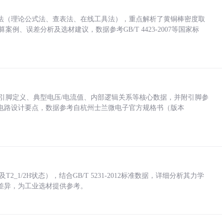
法（理论公式法、查表法、在线工具法），重点解析了黄铜棒密度取
计算案例、误差分析及选材建议，数据参考GB/T 4423-2007等国家标
括各引脚定义、典型电压/电流值、内部逻辑关系等核心数据，并附引脚参
电路设计要点，数据参考自杭州士兰微电子官方规格书（版本
_1/2H状态），结合GB/T 5231-2012标准数据，详细分析其力学
差异，为工业选材提供参考。