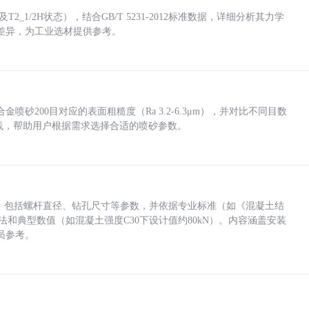
_1/2H状态），结合GB/T 5231-2012标准数据，详细分析其力学
差异，为工业选材提供参考。
砂200目对应的表面粗糙度（Ra 3.2-6.3μm），并对比不同目数
业实践，帮助用户根据需求选择合适的喷砂参数。
力，包括螺杆直径、钻孔尺寸等参数，并依据专业标准（如《混凝土结
方法和典型数值（如混凝土强度C30下设计值约80kN）。内容涵盖安装
员参考。