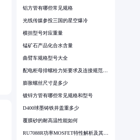
铝方管有哪些常见规格
光线传媒参投三国的星空爆冷
横担型号对应重量
锰矿石产品化合水含量
曲臂车规格型号大全
配电柜母排螺栓力矩要求及连接规范详
解
膨胀螺丝尺寸是多少
镀锌方管有哪些常见规格和型号
D400球墨铸铁井盖重多少
覆膜砂的耐高温性能如何
RU7088R功率MOSFET特性解析及其在
可调电源设计中的实践