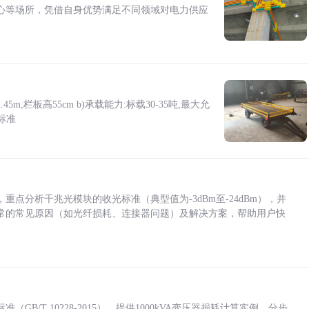
心等场所，凭借自身优势满足不同领域对电力供应
5m,栏板高55cm b)承载能力:标载30-35吨,最大允
标准
点分析千兆光模块的收光标准（典型值为-3dBm至-24dBm），并
常的常见原因（如光纤损耗、连接器问题）及解决方案，帮助用户快
/T 10228-2015），提供1000kVA变压器损耗计算实例，分步