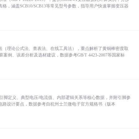
，涵盖SCB10/SCB13等常见型号参数，指导用户快速掌握变压器
法（理论公式法、查表法、在线工具法），重点解析了黄铜棒密度取
计算案例、误差分析及选材建议，数据参考GB/T 4423-2007等国家标
括各引脚定义、典型电压/电流值、内部逻辑关系等核心数据，并附引脚参
电路设计要点，数据参考自杭州士兰微电子官方规格书（版本