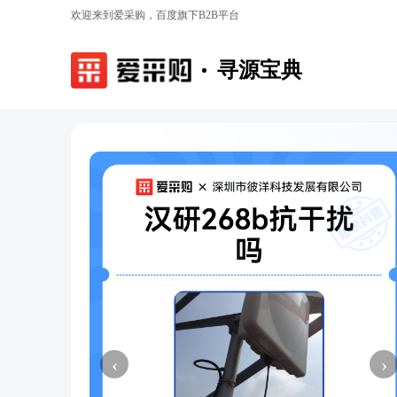
欢迎来到爱采购，百度旗下B2B平台
寻源宝典
‹
›