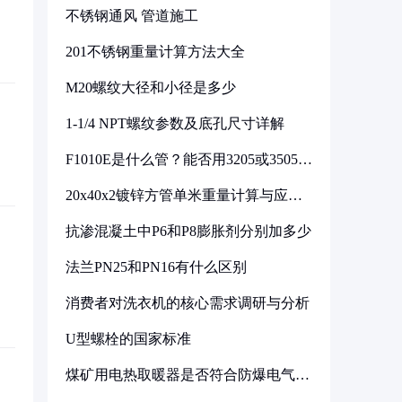
不锈钢通风 管道施工
201不锈钢重量计算方法大全
M20螺纹大径和小径是多少
1-1/4 NPT螺纹参数及底孔尺寸详解
F1010E是什么管？能否用3205或3505代
换
20x40x2镀锌方管单米重量计算与应用
分析
抗渗混凝土中P6和P8膨胀剂分别加多少
法兰PN25和PN16有什么区别
消费者对洗衣机的核心需求调研与分析
U型螺栓的国家标准
煤矿用电热取暖器是否符合防爆电气设
备标准