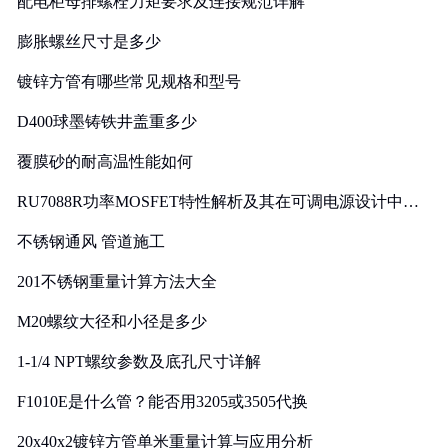
配电柜母排螺栓力矩要求及连接规范详解
膨胀螺丝尺寸是多少
镀锌方管有哪些常见规格和型号
D400球墨铸铁井盖重多少
覆膜砂的耐高温性能如何
RU7088R功率MOSFET特性解析及其在可调电源设计中的
实践
不锈钢通风 管道施工
201不锈钢重量计算方法大全
M20螺纹大径和小径是多少
1-1/4 NPT螺纹参数及底孔尺寸详解
F1010E是什么管？能否用3205或3505代换
20x40x2镀锌方管单米重量计算与应用分析