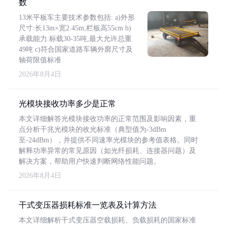
数
13米平板车主要技术参数包括: a)外形
尺寸:长13m×宽2.45m,栏板高55cm b)
承载能力:标载30-35吨,最大允许总重
49吨 c)符合国家道路车辆外廓尺寸及
轴荷限值标准
2026年8月4日
光模块接收功率多少是正常
本文详细解答光模块接收功率的正常范围及影响因素，重
点分析千兆光模块的收光标准（典型值为-3dBm
至-24dBm），并提供不同速率光模块的参考值表格。同时
解释功率异常的常见原因（如光纤损耗、连接器问题）及
解决方案，帮助用户快速判断网络性能问题。
2026年8月4日
干式变压器损耗标准一览表及计算方法
本文详细解析干式变压器空载损耗、负载损耗的国家标准