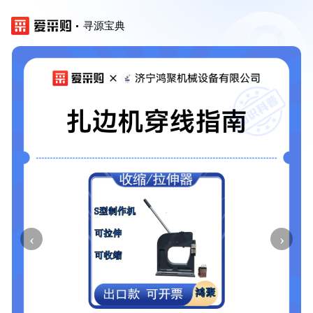
寻源宝典
‹
›