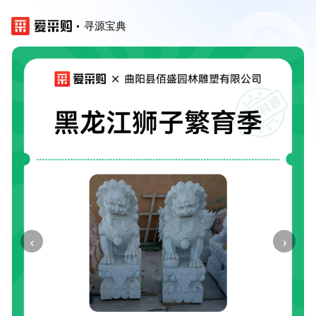
寻源宝典
‹
›