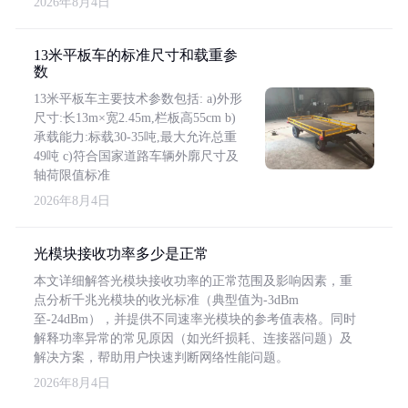
2026年8月4日
13米平板车的标准尺寸和载重参
数
13米平板车主要技术参数包括: a)外形
尺寸:长13m×宽2.45m,栏板高55cm b)
承载能力:标载30-35吨,最大允许总重
49吨 c)符合国家道路车辆外廓尺寸及
轴荷限值标准
2026年8月4日
光模块接收功率多少是正常
本文详细解答光模块接收功率的正常范围及影响因素，重
点分析千兆光模块的收光标准（典型值为-3dBm
至-24dBm），并提供不同速率光模块的参考值表格。同时
解释功率异常的常见原因（如光纤损耗、连接器问题）及
解决方案，帮助用户快速判断网络性能问题。
2026年8月4日