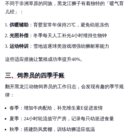
不同于非洲草原的同族，黑龙江狮子有着独特的「暖气育
儿经」：
供暖辅助
：育婴室常年保持25℃，避免幼崽冻伤
光照补偿
：冬季每天人工补光4小时维持生物钟
运动特训
：雪地追逐球类游戏增强幼狮耐寒能力
这些适应措施让繁殖成功率提升40%。
三、饲养员的四季手账
翻开黑龙江动物饲养员的工作日志，会发现有趣的季节规
律：
春季：增加牛肉配给，补充维生素E促进发情
夏季：24小时轮流值守产房，记录每只幼崽进食量
秋季：搭建防风窝棚，训练幼狮适应低温