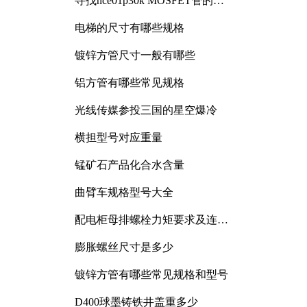
寻找nce01p30k MOSFET管的合
适替代型号
电梯的尺寸有哪些规格
镀锌方管尺寸一般有哪些
铝方管有哪些常见规格
光线传媒参投三国的星空爆冷
横担型号对应重量
锰矿石产品化合水含量
曲臂车规格型号大全
配电柜母排螺栓力矩要求及连接
规范详解
膨胀螺丝尺寸是多少
镀锌方管有哪些常见规格和型号
D400球墨铸铁井盖重多少