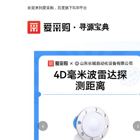
欢迎来到爱采购，百度旗下B2B平台
寻源宝典
‹
›