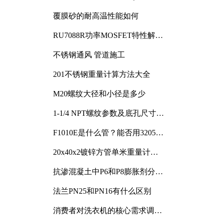
覆膜砂的耐高温性能如何
RU7088R功率MOSFET特性解析
及其在可调电源设计中的实践
不锈钢通风 管道施工
201不锈钢重量计算方法大全
M20螺纹大径和小径是多少
1-1/4 NPT螺纹参数及底孔尺寸详
解
F1010E是什么管？能否用3205或
3505代换
20x40x2镀锌方管单米重量计算
与应用分析
抗渗混凝土中P6和P8膨胀剂分别
加多少
法兰PN25和PN16有什么区别
消费者对洗衣机的核心需求调研