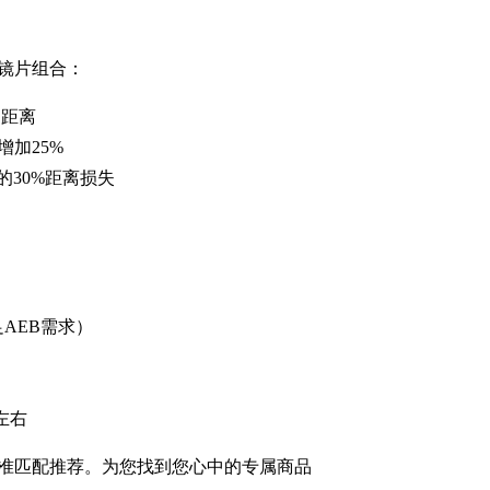
镜片组合：
测距离
增加25%
30%距离损失
AEB需求）
左右
准匹配推荐。为您找到您心中的专属商品