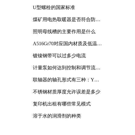
与分析
U型螺栓的国家标准
煤矿用电热取暖器是否符合防爆
电气设备标准
照明母线槽的主要作用是什么
A516Gr70对应国内材质及低温冲
击要求解析
镀镍钢带可以过多少电流
计量泵如何达到控制和调节流量
的目的
联轴器的轴孔形式有三种：Y
型、J型、Z型
不锈钢材质厚度允许误差是多少
复印机出租有哪些常见模式
溶于水的润滑剂的种类