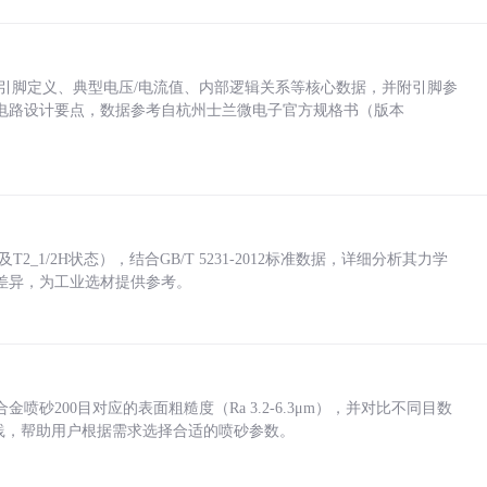
括各引脚定义、典型电压/电流值、内部逻辑关系等核心数据，并附引脚参
电路设计要点，数据参考自杭州士兰微电子官方规格书（版本
_1/2H状态），结合GB/T 5231-2012标准数据，详细分析其力学
差异，为工业选材提供参考。
砂200目对应的表面粗糙度（Ra 3.2-6.3μm），并对比不同目数
业实践，帮助用户根据需求选择合适的喷砂参数。