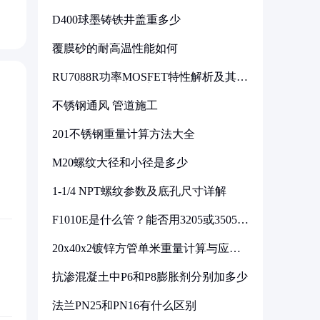
D400球墨铸铁井盖重多少
覆膜砂的耐高温性能如何
RU7088R功率MOSFET特性解析及其在
可调电源设计中的实践
不锈钢通风 管道施工
201不锈钢重量计算方法大全
M20螺纹大径和小径是多少
1-1/4 NPT螺纹参数及底孔尺寸详解
F1010E是什么管？能否用3205或3505代
换
20x40x2镀锌方管单米重量计算与应用
分析
抗渗混凝土中P6和P8膨胀剂分别加多少
法兰PN25和PN16有什么区别