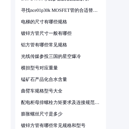
寻找nce01p30k MOSFET管的合适替代
型号
电梯的尺寸有哪些规格
镀锌方管尺寸一般有哪些
铝方管有哪些常见规格
光线传媒参投三国的星空爆冷
横担型号对应重量
锰矿石产品化合水含量
曲臂车规格型号大全
配电柜母排螺栓力矩要求及连接规范详
解
膨胀螺丝尺寸是多少
镀锌方管有哪些常见规格和型号