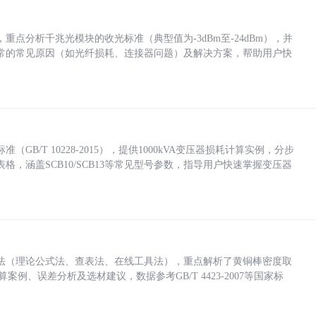
点分析千兆光模块的收光标准（典型值为-3dBm至-24dBm），并
常的常见原因（如光纤损耗、连接器问题）及解决方案，帮助用户快
/T 10228-2015），提供1000kVA变压器损耗计算实例，分步
，涵盖SCB10/SCB13等常见型号参数，指导用户快速掌握变压器
法（理论公式法、查表法、在线工具法），重点解析了黄铜棒密度取
计算案例、误差分析及选材建议，数据参考GB/T 4423-2007等国家标