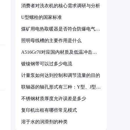
消费者对洗衣机的核心需求调研与分析
U型螺栓的国家标准
煤矿用电热取暖器是否符合防爆电气设
备标准
照明母线槽的主要作用是什么
A516Gr70对应国内材质及低温冲击要
求解析
镀镍钢带可以过多少电流
计量泵如何达到控制和调节流量的目的
联轴器的轴孔形式有三种：Y型、J型、
Z型
不锈钢材质厚度允许误差是多少
复印机出租有哪些常见模式
溶于水的润滑剂的种类