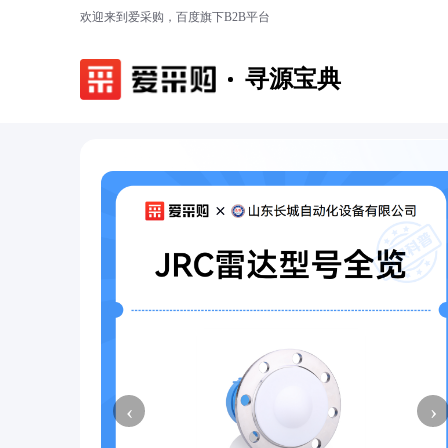
欢迎来到爱采购，百度旗下B2B平台
寻源宝典
‹
›