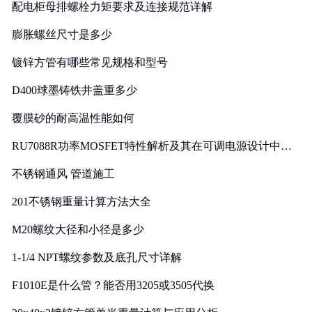
配电柜母排螺栓力矩要求及连接规范详解
膨胀螺丝尺寸是多少
镀锌方管有哪些常见规格和型号
D400球墨铸铁井盖重多少
覆膜砂的耐高温性能如何
RU7088R功率MOSFET特性解析及其在可调电源设计中的
实践
不锈钢通风 管道施工
201不锈钢重量计算方法大全
M20螺纹大径和小径是多少
1-1/4 NPT螺纹参数及底孔尺寸详解
F1010E是什么管？能否用3205或3505代换