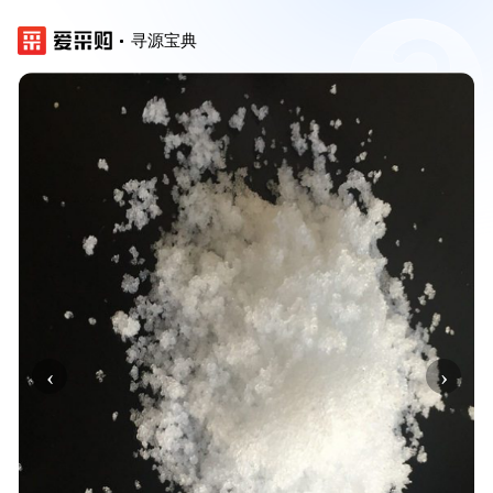
寻源宝典
‹
›