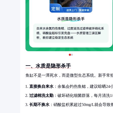
一、水质是隐形杀手
鱼缸不是一潭死水，而是微型生态系统。新手常
直接换自来水
：余氯会灼伤鱼鳃，建议晾晒24
过滤棉洗太勤
：破坏硝化细菌群落，每月清洗1/
长期不换水
：硝酸盐积累超过50mg/L就会导致