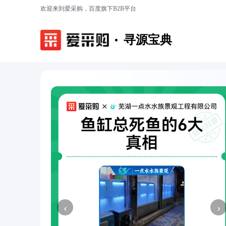
欢迎来到爱采购，百度旗下B2B平台
寻源宝典
‹
›