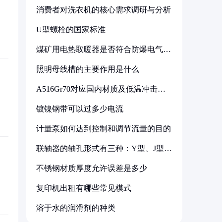
消费者对洗衣机的核心需求调研与分析
U型螺栓的国家标准
煤矿用电热取暖器是否符合防爆电气设
备标准
照明母线槽的主要作用是什么
A516Gr70对应国内材质及低温冲击要
求解析
镀镍钢带可以过多少电流
计量泵如何达到控制和调节流量的目的
联轴器的轴孔形式有三种：Y型、J型、
Z型
不锈钢材质厚度允许误差是多少
复印机出租有哪些常见模式
溶于水的润滑剂的种类