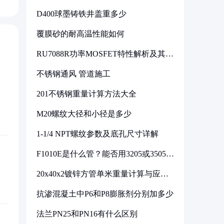
D400球墨铸铁井盖重多少
覆膜砂的耐高温性能如何
RU7088R功率MOSFET特性解析及其在
可调电源设计中的实践
不锈钢通风 管道施工
201不锈钢重量计算方法大全
M20螺纹大径和小径是多少
1-1/4 NPT螺纹参数及底孔尺寸详解
F1010E是什么管？能否用3205或3505代
换
20x40x2镀锌方管单米重量计算与应用
分析
抗渗混凝土中P6和P8膨胀剂分别加多少
法兰PN25和PN16有什么区别