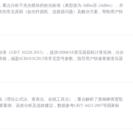
点分析千兆光模块的收光标准（典型值为-3dBm至-24dBm），并
常的常见原因（如光纤损耗、连接器问题）及解决方案，帮助用户快
/T 10228-2015），提供1000kVA变压器损耗计算实例，分步
，涵盖SCB10/SCB13等常见型号参数，指导用户快速掌握变压器
法（理论公式法、查表法、在线工具法），重点解析了黄铜棒密度取
计算案例、误差分析及选材建议，数据参考GB/T 4423-2007等国家标