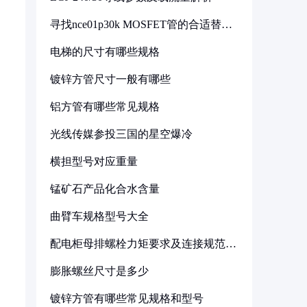
寻找nce01p30k MOSFET管的合适替代
型号
电梯的尺寸有哪些规格
镀锌方管尺寸一般有哪些
铝方管有哪些常见规格
光线传媒参投三国的星空爆冷
横担型号对应重量
锰矿石产品化合水含量
曲臂车规格型号大全
配电柜母排螺栓力矩要求及连接规范详
解
膨胀螺丝尺寸是多少
镀锌方管有哪些常见规格和型号