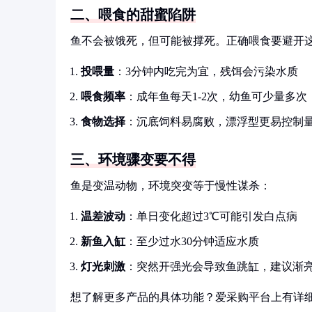
二、喂食的甜蜜陷阱
鱼不会被饿死，但可能被撑死。正确喂食要避开
投喂量
：3分钟内吃完为宜，残饵会污染水质
喂食频率
：成年鱼每天1-2次，幼鱼可少量多次
食物选择
：沉底饲料易腐败，漂浮型更易控制
三、环境骤变要不得
鱼是变温动物，环境突变等于慢性谋杀：
温差波动
：单日变化超过3℃可能引发白点病
新鱼入缸
：至少过水30分钟适应水质
灯光刺激
：突然开强光会导致鱼跳缸，建议渐
想了解更多产品的具体功能？爱采购平台上有详