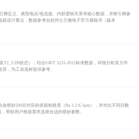
括各引脚定义、典型电压/电流值、内部逻辑关系等核心数据，并附引脚参
电路设计要点，数据参考自杭州士兰微电子官方规格书（版本
_1/2H状态），结合GB/T 5231-2012标准数据，详细分析其力学
差异，为工业选材提供参考。
砂200目对应的表面粗糙度（Ra 3.2-6.3μm），并对比不同目数
业实践，帮助用户根据需求选择合适的喷砂参数。