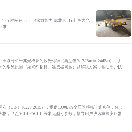
5m,栏板高55cm b)承载能力:标载30-35吨,最大允
标准
点分析千兆光模块的收光标准（典型值为-3dBm至-24dBm），并
常的常见原因（如光纤损耗、连接器问题）及解决方案，帮助用户快
/T 10228-2015），提供1000kVA变压器损耗计算实例，分步
，涵盖SCB10/SCB13等常见型号参数，指导用户快速掌握变压器