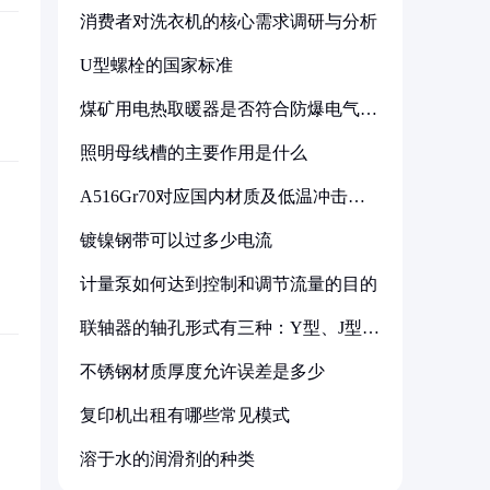
消费者对洗衣机的核心需求调研与分析
U型螺栓的国家标准
煤矿用电热取暖器是否符合防爆电气设
备标准
照明母线槽的主要作用是什么
A516Gr70对应国内材质及低温冲击要
求解析
镀镍钢带可以过多少电流
计量泵如何达到控制和调节流量的目的
联轴器的轴孔形式有三种：Y型、J型、
Z型
不锈钢材质厚度允许误差是多少
复印机出租有哪些常见模式
溶于水的润滑剂的种类