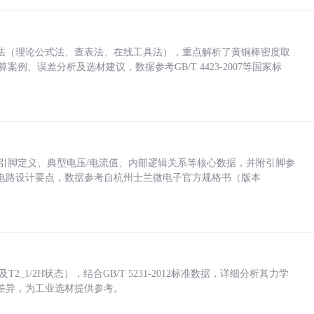
法（理论公式法、查表法、在线工具法），重点解析了黄铜棒密度取
计算案例、误差分析及选材建议，数据参考GB/T 4423-2007等国家标
括各引脚定义、典型电压/电流值、内部逻辑关系等核心数据，并附引脚参
电路设计要点，数据参考自杭州士兰微电子官方规格书（版本
_1/2H状态），结合GB/T 5231-2012标准数据，详细分析其力学
差异，为工业选材提供参考。