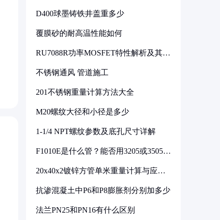
D400球墨铸铁井盖重多少
覆膜砂的耐高温性能如何
RU7088R功率MOSFET特性解析及其在
可调电源设计中的实践
不锈钢通风 管道施工
201不锈钢重量计算方法大全
M20螺纹大径和小径是多少
1-1/4 NPT螺纹参数及底孔尺寸详解
F1010E是什么管？能否用3205或3505代
换
20x40x2镀锌方管单米重量计算与应用
分析
抗渗混凝土中P6和P8膨胀剂分别加多少
法兰PN25和PN16有什么区别