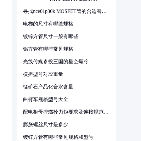
寻找nce01p30k MOSFET管的合适替代
型号
电梯的尺寸有哪些规格
镀锌方管尺寸一般有哪些
铝方管有哪些常见规格
光线传媒参投三国的星空爆冷
横担型号对应重量
锰矿石产品化合水含量
曲臂车规格型号大全
配电柜母排螺栓力矩要求及连接规范详
解
膨胀螺丝尺寸是多少
镀锌方管有哪些常见规格和型号