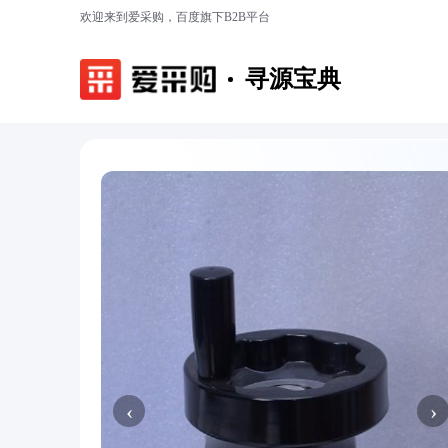
欢迎来到爱采购，百度旗下B2B平台
寻源宝典
‹
›