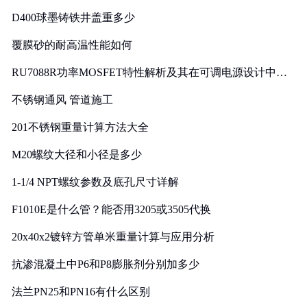
D400球墨铸铁井盖重多少
覆膜砂的耐高温性能如何
RU7088R功率MOSFET特性解析及其在可调电源设计中的
实践
不锈钢通风 管道施工
201不锈钢重量计算方法大全
M20螺纹大径和小径是多少
1-1/4 NPT螺纹参数及底孔尺寸详解
F1010E是什么管？能否用3205或3505代换
20x40x2镀锌方管单米重量计算与应用分析
抗渗混凝土中P6和P8膨胀剂分别加多少
法兰PN25和PN16有什么区别