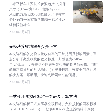
13米平板车主要技术参数包括: a)外形
尺寸:长13m×宽2.45m,栏板高55cm b)
承载能力:标载30-35吨,最大允许总重
49吨 c)符合国家道路车辆外廓尺寸及
轴荷限值标准
2026年8月4日
光模块接收功率多少是正常
本文详细解答光模块接收功率的正常范围及影响因素，重
点分析千兆光模块的收光标准（典型值为-3dBm
至-24dBm），并提供不同速率光模块的参考值表格。同时
解释功率异常的常见原因（如光纤损耗、连接器问题）及
解决方案，帮助用户快速判断网络性能问题。
2026年8月4日
干式变压器损耗标准一览表及计算方法
本文详细解析干式变压器空载损耗、负载损耗的国家标准
（GB/T 10228-2015），提供1000kVA变压器损耗计算实