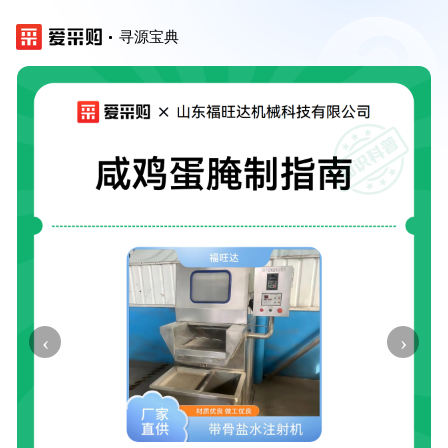
寻源宝典
‹
›