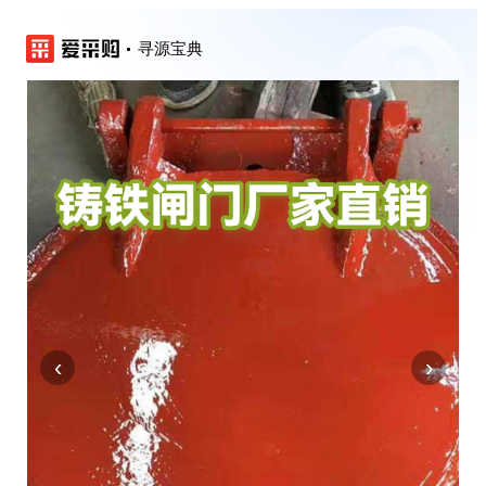
寻源宝典
‹
›