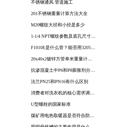
不锈钢通风 管道施工
201不锈钢重量计算方法大全
M20螺纹大径和小径是多少
1-1/4 NPT螺纹参数及底孔尺寸详
解
F1010E是什么管？能否用3205或
3505代换
20x40x2镀锌方管单米重量计算
与应用分析
抗渗混凝土中P6和P8膨胀剂分别
加多少
法兰PN25和PN16有什么区别
消费者对洗衣机的核心需求调研
与分析
U型螺栓的国家标准
煤矿用电热取暖器是否符合防爆
电气设备标准
照明母线槽的主要作用是什么