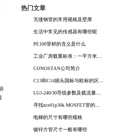
热门文章
无缝钢管的常用规格及壁厚
生活中常见的传感器有哪些呢
PE100管材的含义是什么
工业厂房载重标准：一平方米能
承受多少公斤
CONOSTAN公司简介
C13和C14插头国标与欧标的区别
及其标准解析
弱
LGJ-240/30导线参数及载流量解
提
析
寻找nce01p30k MOSFET管的合
适替代型号
电梯的尺寸有哪些规格
镀锌方管尺寸一般有哪些