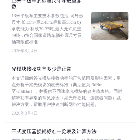
13米平板车的标准尺寸和载重参
数
13米平板车主要技术参数包括: a)外形
尺寸:长13m×宽2.45m,栏板高55cm b)
承载能力:标载30-35吨,最大允许总重
49吨 c)符合国家道路车辆外廓尺寸及
轴荷限值标准
2026年8月4日
光模块接收功率多少是正常
本文详细解答光模块接收功率的正常范围及影响因素，重
点分析千兆光模块的收光标准（典型值为-3dBm
至-24dBm），并提供不同速率光模块的参考值表格。同时
解释功率异常的常见原因（如光纤损耗、连接器问题）及
解决方案，帮助用户快速判断网络性能问题。
2026年8月4日
干式变压器损耗标准一览表及计算方法