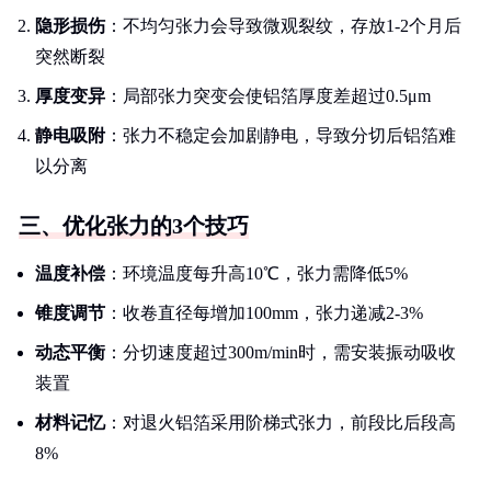
隐形损伤
：不均匀张力会导致微观裂纹，存放1-2个月后
突然断裂
厚度变异
：局部张力突变会使铝箔厚度差超过0.5μm
静电吸附
：张力不稳定会加剧静电，导致分切后铝箔难
以分离
三、优化张力的3个技巧
温度补偿
：环境温度每升高10℃，张力需降低5%
锥度调节
：收卷直径每增加100mm，张力递减2-3%
动态平衡
：分切速度超过300m/min时，需安装振动吸收
装置
材料记忆
：对退火铝箔采用阶梯式张力，前段比后段高
8%