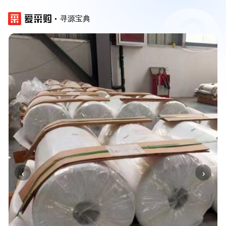
寻源宝典
‹
›