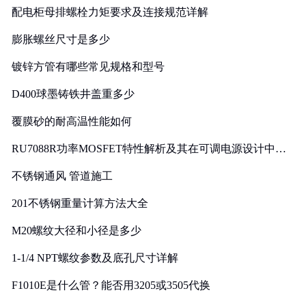
配电柜母排螺栓力矩要求及连接规范详解
膨胀螺丝尺寸是多少
镀锌方管有哪些常见规格和型号
D400球墨铸铁井盖重多少
覆膜砂的耐高温性能如何
RU7088R功率MOSFET特性解析及其在可调电源设计中的
实践
不锈钢通风 管道施工
201不锈钢重量计算方法大全
M20螺纹大径和小径是多少
1-1/4 NPT螺纹参数及底孔尺寸详解
F1010E是什么管？能否用3205或3505代换