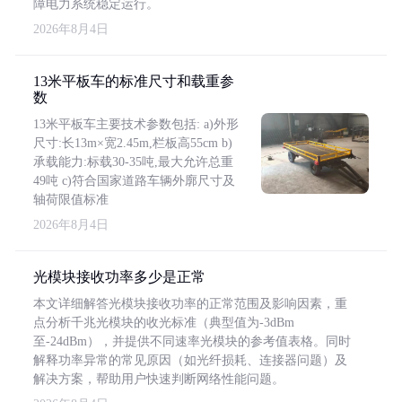
障电力系统稳定运行。
2026年8月4日
13米平板车的标准尺寸和载重参
数
13米平板车主要技术参数包括: a)外形
尺寸:长13m×宽2.45m,栏板高55cm b)
承载能力:标载30-35吨,最大允许总重
49吨 c)符合国家道路车辆外廓尺寸及
轴荷限值标准
2026年8月4日
光模块接收功率多少是正常
本文详细解答光模块接收功率的正常范围及影响因素，重
点分析千兆光模块的收光标准（典型值为-3dBm
至-24dBm），并提供不同速率光模块的参考值表格。同时
解释功率异常的常见原因（如光纤损耗、连接器问题）及
解决方案，帮助用户快速判断网络性能问题。