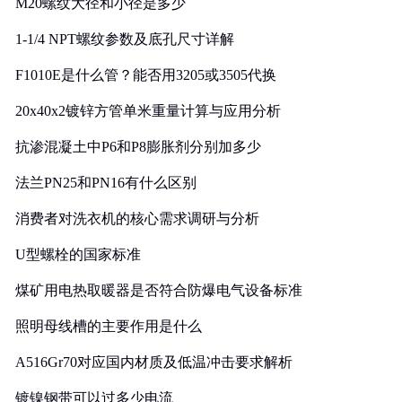
M20螺纹大径和小径是多少
1-1/4 NPT螺纹参数及底孔尺寸详解
F1010E是什么管？能否用3205或3505代换
20x40x2镀锌方管单米重量计算与应用分析
抗渗混凝土中P6和P8膨胀剂分别加多少
法兰PN25和PN16有什么区别
消费者对洗衣机的核心需求调研与分析
U型螺栓的国家标准
煤矿用电热取暖器是否符合防爆电气设备标准
照明母线槽的主要作用是什么
A516Gr70对应国内材质及低温冲击要求解析
镀镍钢带可以过多少电流