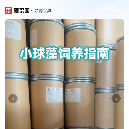
寻源宝典
‹
›