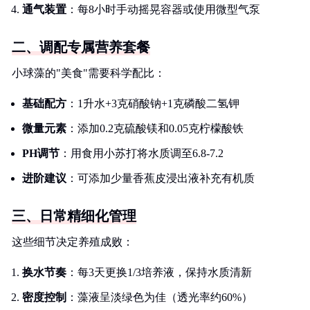
通气装置
：每8小时手动摇晃容器或使用微型气泵
二、调配专属营养套餐
小球藻的"美食"需要科学配比：
基础配方
：1升水+3克硝酸钠+1克磷酸二氢钾
微量元素
：添加0.2克硫酸镁和0.05克柠檬酸铁
PH调节
：用食用小苏打将水质调至6.8-7.2
进阶建议
：可添加少量香蕉皮浸出液补充有机质
三、日常精细化管理
这些细节决定养殖成败：
换水节奏
：每3天更换1/3培养液，保持水质清新
密度控制
：藻液呈淡绿色为佳（透光率约60%）