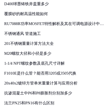
D400球墨铸铁井盖重多少
覆膜砂的耐高温性能如何
RU7088R功率MOSFET特性解析及其在可调电源设计中的
实践
不锈钢通风 管道施工
201不锈钢重量计算方法大全
M20螺纹大径和小径是多少
1-1/4 NPT螺纹参数及底孔尺寸详解
F1010E是什么管？能否用3205或3505代换
20x40x2镀锌方管单米重量计算与应用分析
抗渗混凝土中P6和P8膨胀剂分别加多少
法兰PN25和PN16有什么区别