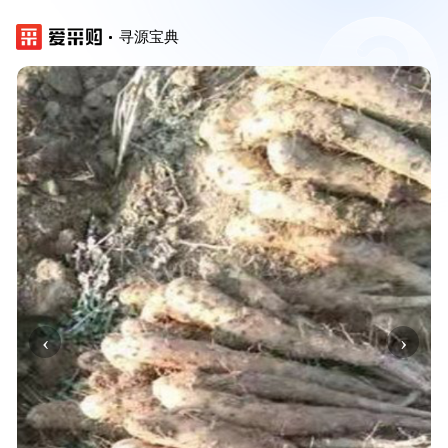
寻源宝典
‹
›