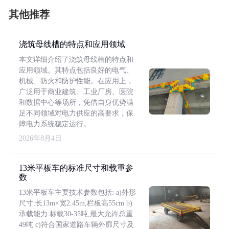
其他推荐
浇筑母线槽的特点和应用领域
本文详细介绍了浇筑母线槽的特点和
应用领域。其特点包括良好的电气、
机械、防火和防护性能。在应用上，
广泛用于商业建筑、工业厂房、医院
和数据中心等场所，凭借自身优势满
足不同领域对电力供应的高要求，保
障电力系统稳定运行。
2026年8月4日
13米平板车的标准尺寸和载重参
数
13米平板车主要技术参数包括: a)外形
尺寸:长13m×宽2.45m,栏板高55cm b)
承载能力:标载30-35吨,最大允许总重
49吨 c)符合国家道路车辆外廓尺寸及