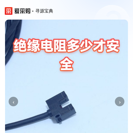
寻源宝典
‹
›