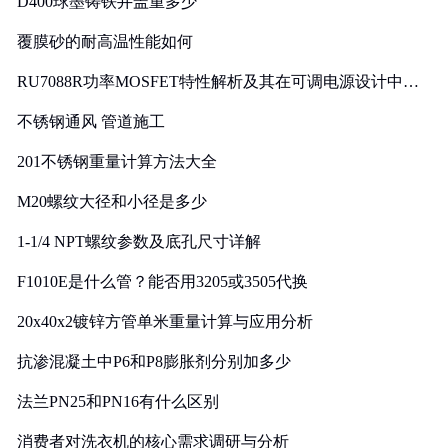
D400球墨铸铁井盖重多少
覆膜砂的耐高温性能如何
RU7088R功率MOSFET特性解析及其在可调电源设计中的
实践
不锈钢通风 管道施工
201不锈钢重量计算方法大全
M20螺纹大径和小径是多少
1-1/4 NPT螺纹参数及底孔尺寸详解
F1010E是什么管？能否用3205或3505代换
20x40x2镀锌方管单米重量计算与应用分析
抗渗混凝土中P6和P8膨胀剂分别加多少
法兰PN25和PN16有什么区别
消费者对洗衣机的核心需求调研与分析