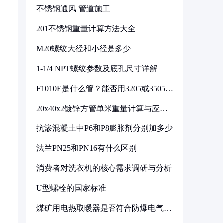
不锈钢通风 管道施工
201不锈钢重量计算方法大全
M20螺纹大径和小径是多少
1-1/4 NPT螺纹参数及底孔尺寸详解
F1010E是什么管？能否用3205或3505代
换
20x40x2镀锌方管单米重量计算与应用
分析
抗渗混凝土中P6和P8膨胀剂分别加多少
法兰PN25和PN16有什么区别
消费者对洗衣机的核心需求调研与分析
U型螺栓的国家标准
煤矿用电热取暖器是否符合防爆电气设
备标准