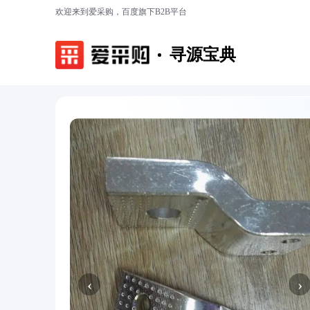
欢迎来到爱采购，百度旗下B2B平台
寻源宝典
‹
›