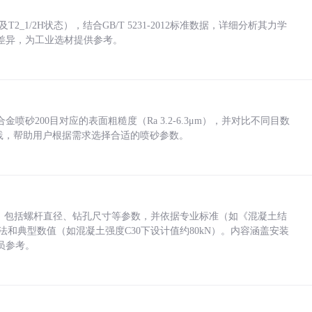
_1/2H状态），结合GB/T 5231-2012标准数据，详细分析其力学
差异，为工业选材提供参考。
砂200目对应的表面粗糙度（Ra 3.2-6.3μm），并对比不同目数
业实践，帮助用户根据需求选择合适的喷砂参数。
力，包括螺杆直径、钻孔尺寸等参数，并依据专业标准（如《混凝土结
方法和典型数值（如混凝土强度C30下设计值约80kN）。内容涵盖安装
员参考。