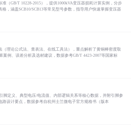
/T 10228-2015），提供1000kVA变压器损耗计算实例，分步
，涵盖SCB10/SCB13等常见型号参数，指导用户快速掌握变压器
法（理论公式法、查表法、在线工具法），重点解析了黄铜棒密度取
计算案例、误差分析及选材建议，数据参考GB/T 4423-2007等国家标
括各引脚定义、典型电压/电流值、内部逻辑关系等核心数据，并附引脚参
电路设计要点，数据参考自杭州士兰微电子官方规格书（版本