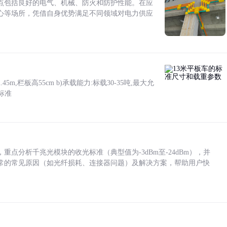
点包括良好的电气、机械、防火和防护性能。在应
心等场所，凭借自身优势满足不同领域对电力供应
5m,栏板高55cm b)承载能力:标载30-35吨,最大允
标准
点分析千兆光模块的收光标准（典型值为-3dBm至-24dBm），并
常的常见原因（如光纤损耗、连接器问题）及解决方案，帮助用户快