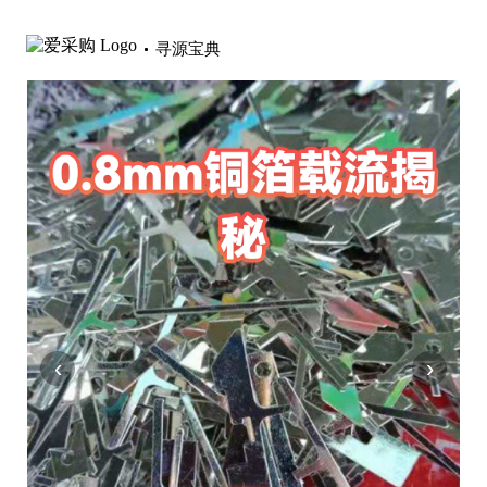
寻源宝典
‹
›