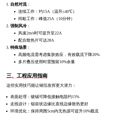
自然对流
：
连续工作：约15A（温升≤40℃）
间歇工作：峰值25A（10分钟）
强制风冷
：
风速2m/s时可提升至22A
配合散热片可达28A
特殊场景
：
高频电流需考虑集肤效应，有效载流下降20%
多片叠压使用时需预留10%余量
三、工程应用指南
这些实用技巧能让铜箔发挥更大潜力：
表面处理：镀锡可降低接触电阻约15%
走线设计：锯齿状边缘比直线边缘散热更好
环境优化：保持周围5cm内无热源可提升10%载流