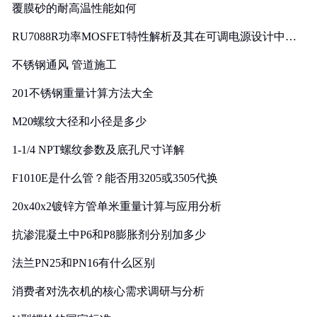
覆膜砂的耐高温性能如何
RU7088R功率MOSFET特性解析及其在可调电源设计中的
实践
不锈钢通风 管道施工
201不锈钢重量计算方法大全
M20螺纹大径和小径是多少
1-1/4 NPT螺纹参数及底孔尺寸详解
F1010E是什么管？能否用3205或3505代换
20x40x2镀锌方管单米重量计算与应用分析
抗渗混凝土中P6和P8膨胀剂分别加多少
法兰PN25和PN16有什么区别
消费者对洗衣机的核心需求调研与分析