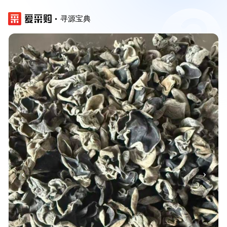
寻源宝典
‹
›