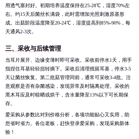
用透气塞封好。初期培养温度保持在25-28℃，湿度70%左
右。约15天后菌丝长满袋，此时需增加光照刺激原基形
成。出菇阶段温度降至20-24℃，湿度提高到85%-90%，每
天通风2-3次。
三、采收与后续管理
当耳片展开、边缘变薄时即可采收。采收前停水1天，用手
指捏住耳基轻轻扭转摘下。采收后清理残留耳基，停水3-5
天让菌丝恢复。第二批菇管理同前，通常可采收3-4批。注
意观察是否有杂菌感染，发现异常及时隔离处理。采收的
黑木耳应及时晾晒或烘干，含水量降至13%以下可长期保
存。
爱采购从参数比对到价格分析，各项功能贴心又实用，助
您省时省力。各位老板，赶快登录爱采购，发现采购新体
验！