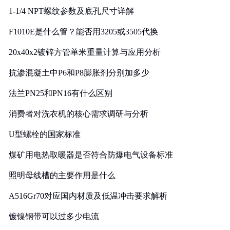
1-1/4 NPT螺纹参数及底孔尺寸详解
F1010E是什么管？能否用3205或3505代换
20x40x2镀锌方管单米重量计算与应用分析
抗渗混凝土中P6和P8膨胀剂分别加多少
法兰PN25和PN16有什么区别
消费者对洗衣机的核心需求调研与分析
U型螺栓的国家标准
煤矿用电热取暖器是否符合防爆电气设备标准
照明母线槽的主要作用是什么
A516Gr70对应国内材质及低温冲击要求解析
镀镍钢带可以过多少电流