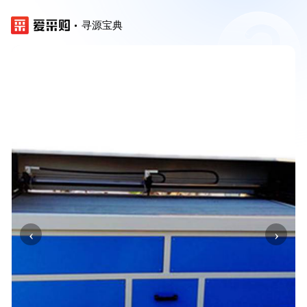
寻源宝典
‹
›