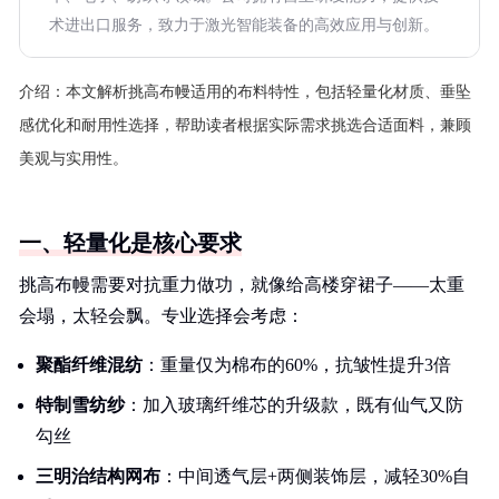
术进出口服务，致力于激光智能装备的高效应用与创新。
介绍：
本文解析挑高布幔适用的布料特性，包括轻量化材质、垂坠
感优化和耐用性选择，帮助读者根据实际需求挑选合适面料，兼顾
美观与实用性。
一、轻量化是核心要求
挑高布幔需要对抗重力做功，就像给高楼穿裙子——太重
会塌，太轻会飘。专业选择会考虑：
聚酯纤维混纺
：重量仅为棉布的60%，抗皱性提升3倍
特制雪纺纱
：加入玻璃纤维芯的升级款，既有仙气又防
勾丝
三明治结构网布
：中间透气层+两侧装饰层，减轻30%自