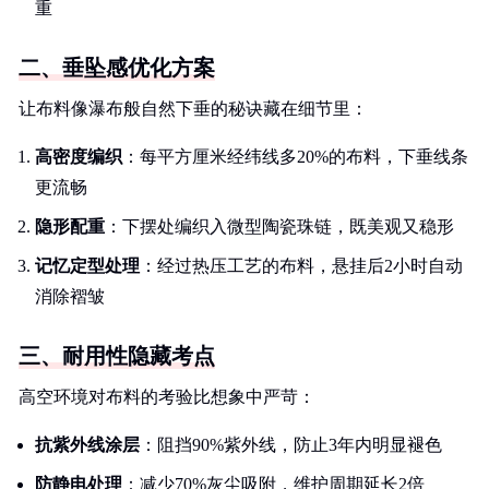
重
二、垂坠感优化方案
让布料像瀑布般自然下垂的秘诀藏在细节里：
高密度编织
：每平方厘米经纬线多20%的布料，下垂线条
更流畅
隐形配重
：下摆处编织入微型陶瓷珠链，既美观又稳形
记忆定型处理
：经过热压工艺的布料，悬挂后2小时自动
消除褶皱
三、耐用性隐藏考点
高空环境对布料的考验比想象中严苛：
抗紫外线涂层
：阻挡90%紫外线，防止3年内明显褪色
防静电处理
：减少70%灰尘吸附，维护周期延长2倍