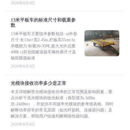
2026年8月4日
13米平板车的标准尺寸和载重参
数
13米平板车主要技术参数包括: a)外形
尺寸:长13m×宽2.45m,栏板高55cm b)
承载能力:标载30-35吨,最大允许总重
49吨 c)符合国家道路车辆外廓尺寸及
轴荷限值标准
2026年8月4日
光模块接收功率多少是正常
本文详细解答光模块接收功率的正常范围及影响因素，重
点分析千兆光模块的收光标准（典型值为-3dBm
至-24dBm），并提供不同速率光模块的参考值表格。同时
解释功率异常的常见原因（如光纤损耗、连接器问题）及
解决方案，帮助用户快速判断网络性能问题。
2026年8月4日