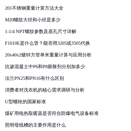
201不锈钢重量计算方法大全
M20螺纹大径和小径是多少
1-1/4 NPT螺纹参数及底孔尺寸详解
F1010E是什么管？能否用3205或3505代换
20x40x2镀锌方管单米重量计算与应用分析
抗渗混凝土中P6和P8膨胀剂分别加多少
法兰PN25和PN16有什么区别
消费者对洗衣机的核心需求调研与分析
U型螺栓的国家标准
煤矿用电热取暖器是否符合防爆电气设备标准
照明母线槽的主要作用是什么