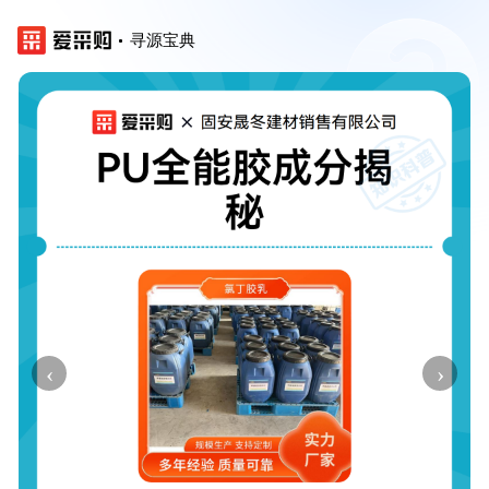
寻源宝典
‹
›