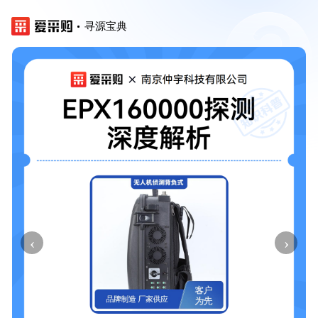
寻源宝典
‹
›