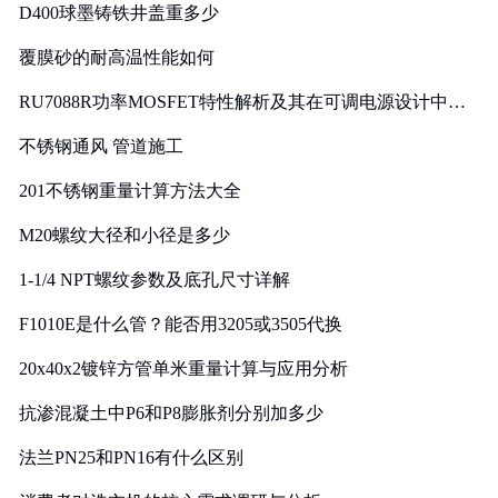
D400球墨铸铁井盖重多少
覆膜砂的耐高温性能如何
RU7088R功率MOSFET特性解析及其在可调电源设计中的
实践
不锈钢通风 管道施工
201不锈钢重量计算方法大全
M20螺纹大径和小径是多少
1-1/4 NPT螺纹参数及底孔尺寸详解
F1010E是什么管？能否用3205或3505代换
20x40x2镀锌方管单米重量计算与应用分析
抗渗混凝土中P6和P8膨胀剂分别加多少
法兰PN25和PN16有什么区别