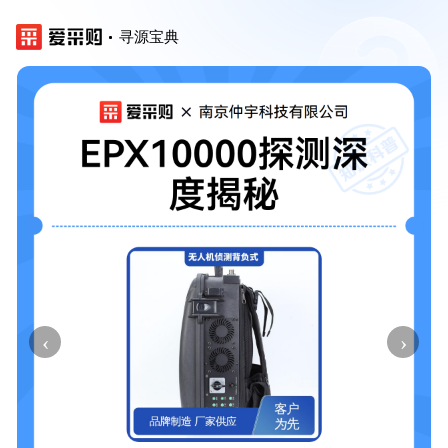
寻源宝典
‹
›