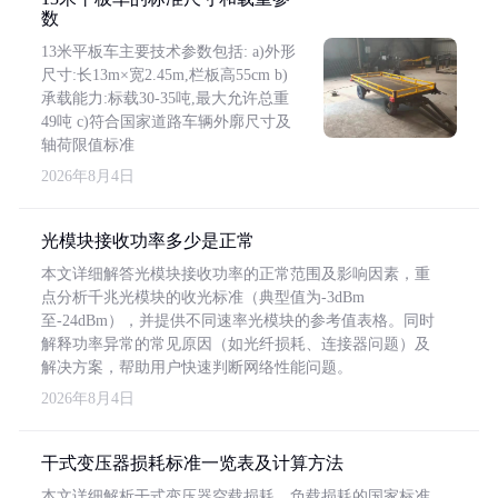
数
13米平板车主要技术参数包括: a)外形
尺寸:长13m×宽2.45m,栏板高55cm b)
承载能力:标载30-35吨,最大允许总重
49吨 c)符合国家道路车辆外廓尺寸及
轴荷限值标准
2026年8月4日
光模块接收功率多少是正常
本文详细解答光模块接收功率的正常范围及影响因素，重
点分析千兆光模块的收光标准（典型值为-3dBm
至-24dBm），并提供不同速率光模块的参考值表格。同时
解释功率异常的常见原因（如光纤损耗、连接器问题）及
解决方案，帮助用户快速判断网络性能问题。
2026年8月4日
干式变压器损耗标准一览表及计算方法
本文详细解析干式变压器空载损耗、负载损耗的国家标准