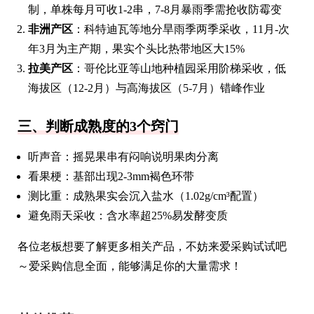
制，单株每月可收1-2串，7-8月暴雨季需抢收防霉变
非洲产区
：科特迪瓦等地分旱雨季两季采收，11月-次
年3月为主产期，果实个头比热带地区大15%
拉美产区
：哥伦比亚等山地种植园采用阶梯采收，低
海拔区（12-2月）与高海拔区（5-7月）错峰作业
三、判断成熟度的3个窍门
听声音：摇晃果串有闷响说明果肉分离
看果梗：基部出现2-3mm褐色环带
测比重：成熟果实会沉入盐水（1.02g/cm³配置）
避免雨天采收：含水率超25%易发酵变质
各位老板想要了解更多相关产品，不妨来爱采购试试吧
～爱采购信息全面，能够满足你的大量需求！