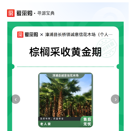
寻源宝典
‹
›