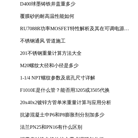
D400球墨铸铁井盖重多少
覆膜砂的耐高温性能如何
RU7088R功率MOSFET特性解析及其在可调电源设
计中的实践
不锈钢通风 管道施工
201不锈钢重量计算方法大全
M20螺纹大径和小径是多少
1-1/4 NPT螺纹参数及底孔尺寸详解
F1010E是什么管？能否用3205或3505代换
20x40x2镀锌方管单米重量计算与应用分析
抗渗混凝土中P6和P8膨胀剂分别加多少
法兰PN25和PN16有什么区别