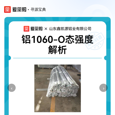
寻源宝典
‹
›