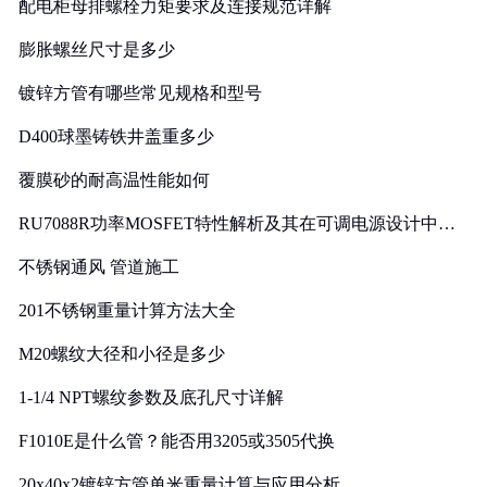
配电柜母排螺栓力矩要求及连接规范详解
膨胀螺丝尺寸是多少
镀锌方管有哪些常见规格和型号
D400球墨铸铁井盖重多少
覆膜砂的耐高温性能如何
RU7088R功率MOSFET特性解析及其在可调电源设计中的
实践
不锈钢通风 管道施工
201不锈钢重量计算方法大全
M20螺纹大径和小径是多少
1-1/4 NPT螺纹参数及底孔尺寸详解
F1010E是什么管？能否用3205或3505代换
20x40x2镀锌方管单米重量计算与应用分析