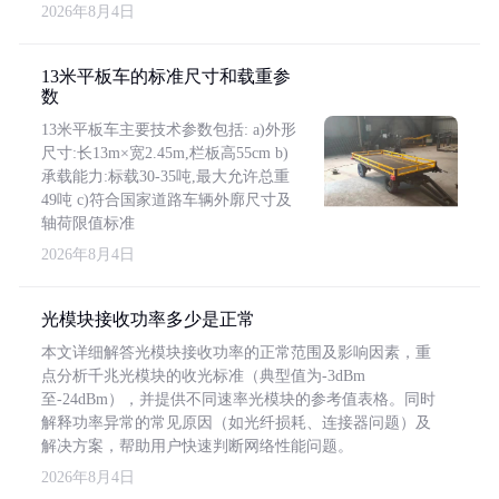
2026年8月4日
13米平板车的标准尺寸和载重参
数
13米平板车主要技术参数包括: a)外形
尺寸:长13m×宽2.45m,栏板高55cm b)
承载能力:标载30-35吨,最大允许总重
49吨 c)符合国家道路车辆外廓尺寸及
轴荷限值标准
2026年8月4日
光模块接收功率多少是正常
本文详细解答光模块接收功率的正常范围及影响因素，重
点分析千兆光模块的收光标准（典型值为-3dBm
至-24dBm），并提供不同速率光模块的参考值表格。同时
解释功率异常的常见原因（如光纤损耗、连接器问题）及
解决方案，帮助用户快速判断网络性能问题。
2026年8月4日