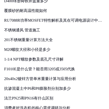
D400球墨铸铁井盖重多少
覆膜砂的耐高温性能如何
RU7088R功率MOSFET特性解析及其在可调电源设计中的
实践
不锈钢通风 管道施工
201不锈钢重量计算方法大全
M20螺纹大径和小径是多少
1-1/4 NPT螺纹参数及底孔尺寸详解
F1010E是什么管？能否用3205或3505代换
20x40x2镀锌方管单米重量计算与应用分析
抗渗混凝土中P6和P8膨胀剂分别加多少
法兰PN25和PN16有什么区别
消费者对洗衣机的核心需求调研与分析