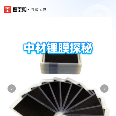
寻源宝典
‹
›