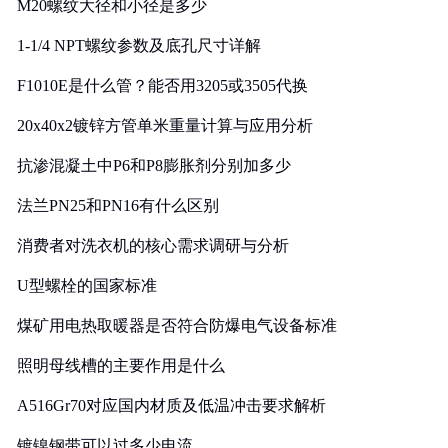
M20螺纹大径和小径是多少
1-1/4 NPT螺纹参数及底孔尺寸详解
F1010E是什么管？能否用3205或3505代换
20x40x2镀锌方管单米重量计算与应用分析
抗渗混凝土中P6和P8膨胀剂分别加多少
法兰PN25和PN16有什么区别
消费者对洗衣机的核心需求调研与分析
U型螺栓的国家标准
煤矿用电热取暖器是否符合防爆电气设备标准
照明母线槽的主要作用是什么
A516Gr70对应国内材质及低温冲击要求解析
镀镍钢带可以过多少电流