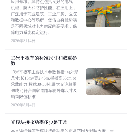
应用领域。其特点包括良好的电气、
机械、防火和防护性能。在应用上，
广泛用于商业建筑、工业厂房、医院
和数据中心等场所，凭借自身优势满
足不同领域对电力供应的高要求，保
障电力系统稳定运行。
2026年8月4日
13米平板车的标准尺寸和载重参
数
13米平板车主要技术参数包括: a)外形
尺寸:长13m×宽2.45m,栏板高55cm b)
承载能力:标载30-35吨,最大允许总重
49吨 c)符合国家道路车辆外廓尺寸及
轴荷限值标准
2026年8月4日
光模块接收功率多少是正常
本文详细解答光模块接收功率的正常范围及影响因素，重