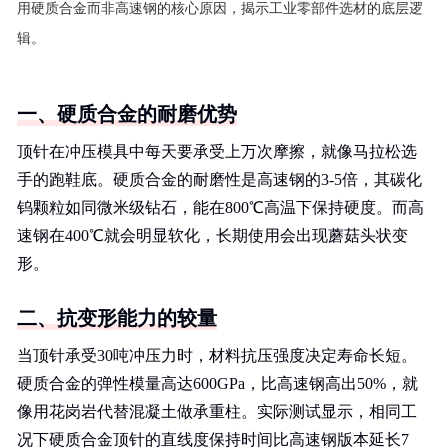
用硬质合金而非高速钢的核心原因，揭示工业零部件选材的底层逻
辑。
一、硬质合金的耐磨优势
顶针在冲压模具中每天要承受上万次摩擦，就像马拉松选
手的跑鞋底。硬质合金的耐磨性是高速钢的3-5倍，其碳化
钨颗粒如同微米级钻石，能在800℃高温下保持硬度。而高
速钢在400℃就会明显软化，长期使用会出现蘑菇头状变
形。
二、抗变形能力的较量
当顶针承受30吨冲压力时，材料抗压强度决定寿命长短。
硬质合金的弹性模量高达600GPa，比高速钢高出50%，就
像用花岗岩代替混凝土做承重柱。实际测试显示，相同工
况下硬质合金顶针的直线度保持时间比高速钢版本延长7