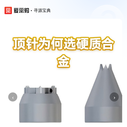
寻源宝典
‹
›