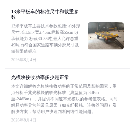
13米平板车的标准尺寸和载重参
数
13米平板车主要技术参数包括: a)外形
尺寸:长13m×宽2.45m,栏板高55cm b)
承载能力:标载30-35吨,最大允许总重
49吨 c)符合国家道路车辆外廓尺寸及
轴荷限值标准
2026年8月4日
光模块接收功率多少是正常
本文详细解答光模块接收功率的正常范围及影响因素，重
点分析千兆光模块的收光标准（典型值为-3dBm
至-24dBm），并提供不同速率光模块的参考值表格。同时
解释功率异常的常见原因（如光纤损耗、连接器问题）及
解决方案，帮助用户快速判断网络性能问题。
2026年8月4日