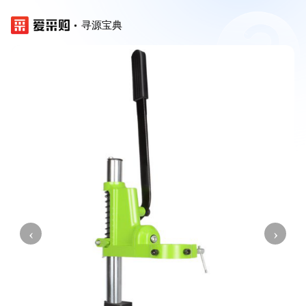
寻源宝典
‹
›