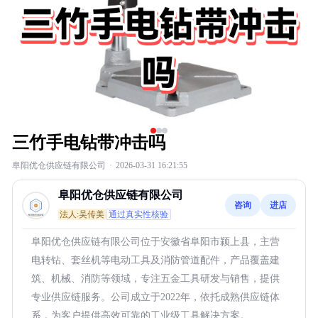
三竹手电钻带冲击吗
阜阳优仓供应链有限公司
·
2026-03-31 16:21:55
阜阳优仓供应链有限公司
咨询
进店
法人:吴传美
通过真实性核验
阜阳优仓供应链有限公司位于安徽省阜阳市颍上县，主营
电转钻、套丝机等电动工具及消防管道配件，产品覆盖建
筑、机械、消防等领域，专注五金工具研发与销售，提供
专业供应链服务。公司成立于2022年，依托成熟供应链体
系，为客户提供高效可靠的工业级工具解决方案。