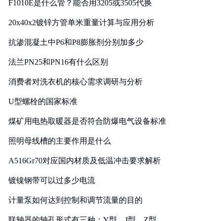
F1010E是什么管？能否用3205或3505代换
20x40x2镀锌方管单米重量计算与应用分析
抗渗混凝土中P6和P8膨胀剂分别加多少
法兰PN25和PN16有什么区别
消费者对洗衣机的核心需求调研与分析
U型螺栓的国家标准
煤矿用电热取暖器是否符合防爆电气设备标准
照明母线槽的主要作用是什么
A516Gr70对应国内材质及低温冲击要求解析
镀镍钢带可以过多少电流
计量泵如何达到控制和调节流量的目的
联轴器的轴孔形式有三种：Y型、J型、Z型