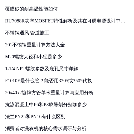
覆膜砂的耐高温性能如何
RU7088R功率MOSFET特性解析及其在可调电源设计中的
实践
不锈钢通风 管道施工
201不锈钢重量计算方法大全
M20螺纹大径和小径是多少
1-1/4 NPT螺纹参数及底孔尺寸详解
F1010E是什么管？能否用3205或3505代换
20x40x2镀锌方管单米重量计算与应用分析
抗渗混凝土中P6和P8膨胀剂分别加多少
法兰PN25和PN16有什么区别
消费者对洗衣机的核心需求调研与分析