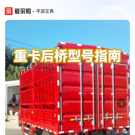
寻源宝典
‹
›