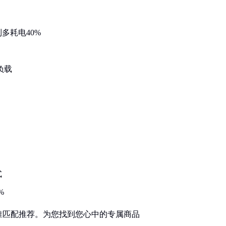
多耗电40%
负载
式
%
准匹配推荐。为您找到您心中的专属商品