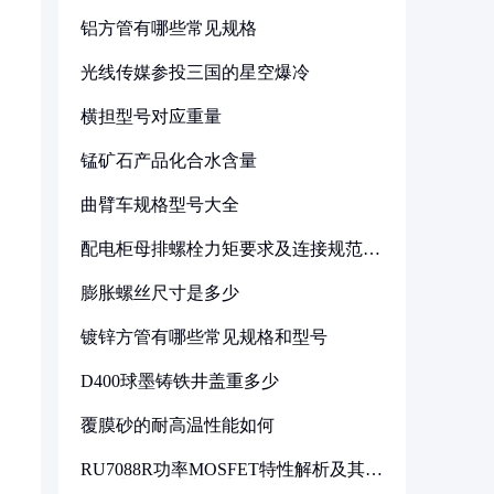
铝方管有哪些常见规格
光线传媒参投三国的星空爆冷
横担型号对应重量
锰矿石产品化合水含量
曲臂车规格型号大全
配电柜母排螺栓力矩要求及连接规范详
解
膨胀螺丝尺寸是多少
镀锌方管有哪些常见规格和型号
D400球墨铸铁井盖重多少
覆膜砂的耐高温性能如何
RU7088R功率MOSFET特性解析及其在
可调电源设计中的实践