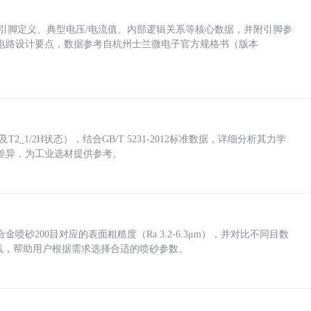
括各引脚定义、典型电压/电流值、内部逻辑关系等核心数据，并附引脚参
电路设计要点，数据参考自杭州士兰微电子官方规格书（版本
_1/2H状态），结合GB/T 5231-2012标准数据，详细分析其力学
差异，为工业选材提供参考。
砂200目对应的表面粗糙度（Ra 3.2-6.3μm），并对比不同目数
业实践，帮助用户根据需求选择合适的喷砂参数。