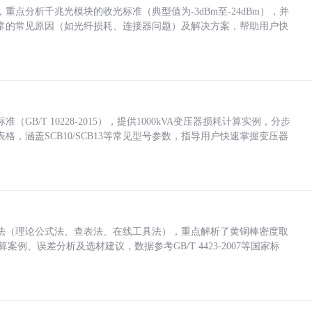
点分析千兆光模块的收光标准（典型值为-3dBm至-24dBm），并
常的常见原因（如光纤损耗、连接器问题）及解决方案，帮助用户快
/T 10228-2015），提供1000kVA变压器损耗计算实例，分步
，涵盖SCB10/SCB13等常见型号参数，指导用户快速掌握变压器
法（理论公式法、查表法、在线工具法），重点解析了黄铜棒密度取
计算案例、误差分析及选材建议，数据参考GB/T 4423-2007等国家标