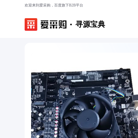
欢迎来到爱采购，百度旗下B2B平台
寻源宝典
‹
›