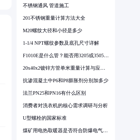
不锈钢通风 管道施工
201不锈钢重量计算方法大全
M20螺纹大径和小径是多少
1-1/4 NPT螺纹参数及底孔尺寸详解
F1010E是什么管？能否用3205或3505代
换
20x40x2镀锌方管单米重量计算与应用
分析
抗渗混凝土中P6和P8膨胀剂分别加多少
法兰PN25和PN16有什么区别
消费者对洗衣机的核心需求调研与分析
U型螺栓的国家标准
煤矿用电热取暖器是否符合防爆电气设
备标准