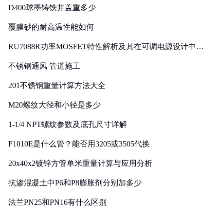
D400球墨铸铁井盖重多少
覆膜砂的耐高温性能如何
RU7088R功率MOSFET特性解析及其在可调电源设计中的
实践
不锈钢通风 管道施工
201不锈钢重量计算方法大全
M20螺纹大径和小径是多少
1-1/4 NPT螺纹参数及底孔尺寸详解
F1010E是什么管？能否用3205或3505代换
20x40x2镀锌方管单米重量计算与应用分析
抗渗混凝土中P6和P8膨胀剂分别加多少
法兰PN25和PN16有什么区别