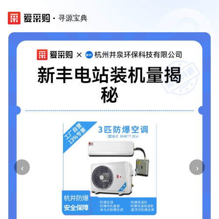
寻源宝典
‹
›