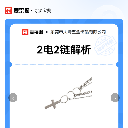
寻源宝典
‹
›