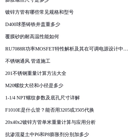
镀锌方管有哪些常见规格和型号
D400球墨铸铁井盖重多少
覆膜砂的耐高温性能如何
RU7088R功率MOSFET特性解析及其在可调电源设计中的
实践
不锈钢通风 管道施工
201不锈钢重量计算方法大全
M20螺纹大径和小径是多少
1-1/4 NPT螺纹参数及底孔尺寸详解
F1010E是什么管？能否用3205或3505代换
20x40x2镀锌方管单米重量计算与应用分析
抗渗混凝土中P6和P8膨胀剂分别加多少