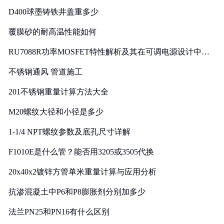
D400球墨铸铁井盖重多少
覆膜砂的耐高温性能如何
RU7088R功率MOSFET特性解析及其在可调电源设计中的
实践
不锈钢通风 管道施工
201不锈钢重量计算方法大全
M20螺纹大径和小径是多少
1-1/4 NPT螺纹参数及底孔尺寸详解
F1010E是什么管？能否用3205或3505代换
20x40x2镀锌方管单米重量计算与应用分析
抗渗混凝土中P6和P8膨胀剂分别加多少
法兰PN25和PN16有什么区别