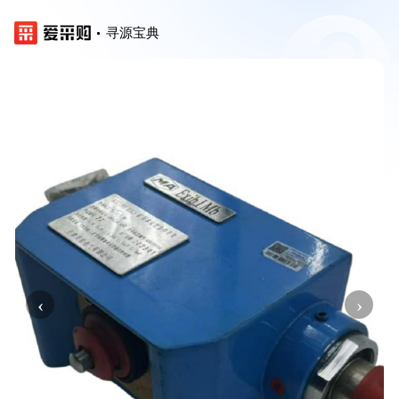
寻源宝典
‹
›