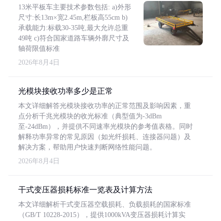
13米平板车主要技术参数包括: a)外形
尺寸:长13m×宽2.45m,栏板高55cm b)
承载能力:标载30-35吨,最大允许总重
49吨 c)符合国家道路车辆外廓尺寸及
轴荷限值标准
2026年8月4日
光模块接收功率多少是正常
本文详细解答光模块接收功率的正常范围及影响因素，重
点分析千兆光模块的收光标准（典型值为-3dBm
至-24dBm），并提供不同速率光模块的参考值表格。同时
解释功率异常的常见原因（如光纤损耗、连接器问题）及
解决方案，帮助用户快速判断网络性能问题。
2026年8月4日
干式变压器损耗标准一览表及计算方法
本文详细解析干式变压器空载损耗、负载损耗的国家标准
（GB/T 10228-2015），提供1000kVA变压器损耗计算实