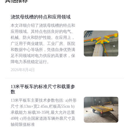
其他推荐
浇筑母线槽的特点和应用领域
本文详细介绍了浇筑母线槽的特点和
应用领域。其特点包括良好的电气、
机械、防火和防护性能。在应用上，
广泛用于商业建筑、工业厂房、医院
和数据中心等场所，凭借自身优势满
足不同领域对电力供应的高要求，保
障电力系统稳定运行。
2026年8月4日
13米平板车的标准尺寸和载重参
数
13米平板车主要技术参数包括: a)外形
尺寸:长13m×宽2.45m,栏板高55cm b)
承载能力:标载30-35吨,最大允许总重
49吨 c)符合国家道路车辆外廓尺寸及
轴荷限值标准