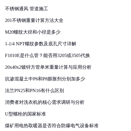
实践
不锈钢通风 管道施工
201不锈钢重量计算方法大全
M20螺纹大径和小径是多少
1-1/4 NPT螺纹参数及底孔尺寸详解
F1010E是什么管？能否用3205或3505代换
20x40x2镀锌方管单米重量计算与应用分析
抗渗混凝土中P6和P8膨胀剂分别加多少
法兰PN25和PN16有什么区别
消费者对洗衣机的核心需求调研与分析
U型螺栓的国家标准
煤矿用电热取暖器是否符合防爆电气设备标准