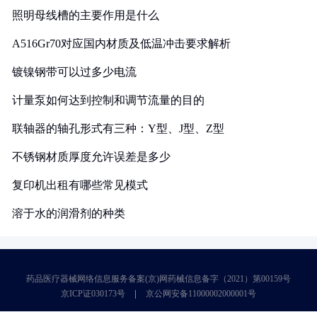
照明母线槽的主要作用是什么
A516Gr70对应国内材质及低温冲击要求解析
镀镍钢带可以过多少电流
计量泵如何达到控制和调节流量的目的
联轴器的轴孔形式有三种：Y型、J型、Z型
不锈钢材质厚度允许误差是多少
复印机出租有哪些常见模式
溶于水的润滑剂的种类
药品医疗器械网络信息服务备案(京)网药械信息备字（2021）第00159号
京ICP证030173号
京公网安备11000002000001号