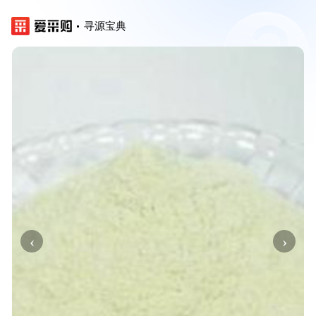
寻源宝典
‹
›