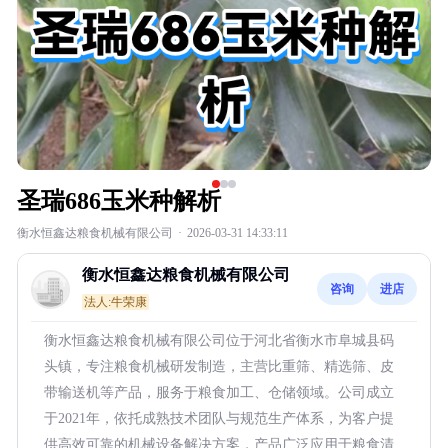
圣瑞686玉米种解析
衡水恒鑫达粮食机械有限公司
·
2026-03-31 14:33:11
衡水恒鑫达粮食机械有限公司
咨询
进店
法人:牛荣康
衡水恒鑫达粮食机械有限公司位于河北省衡水市阜城县码
头镇，专注粮食机械研发制造，主营比重筛、精选筛、皮
带输送机等产品，服务于粮食加工、仓储领域。公司成立
于2021年，依托成熟技术团队与规范生产体系，为客户提
供高效可靠的机械设备解决方案，产品广泛应用于粮食清