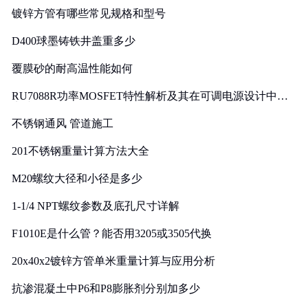
镀锌方管有哪些常见规格和型号
D400球墨铸铁井盖重多少
覆膜砂的耐高温性能如何
RU7088R功率MOSFET特性解析及其在可调电源设计中的
实践
不锈钢通风 管道施工
201不锈钢重量计算方法大全
M20螺纹大径和小径是多少
1-1/4 NPT螺纹参数及底孔尺寸详解
F1010E是什么管？能否用3205或3505代换
20x40x2镀锌方管单米重量计算与应用分析
抗渗混凝土中P6和P8膨胀剂分别加多少