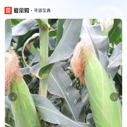
寻源宝典
‹
›