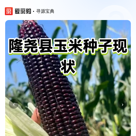
寻源宝典
‹
›