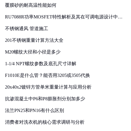
覆膜砂的耐高温性能如何
RU7088R功率MOSFET特性解析及其在可调电源设计中的
实践
不锈钢通风 管道施工
201不锈钢重量计算方法大全
M20螺纹大径和小径是多少
1-1/4 NPT螺纹参数及底孔尺寸详解
F1010E是什么管？能否用3205或3505代换
20x40x2镀锌方管单米重量计算与应用分析
抗渗混凝土中P6和P8膨胀剂分别加多少
法兰PN25和PN16有什么区别
消费者对洗衣机的核心需求调研与分析