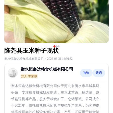
隆尧县玉米种子现状
衡水恒鑫达粮食机械有限公司
·
2026-03-31 14:30:32
衡水恒鑫达粮食机械有限公司
咨询
进店
法人:牛荣康
衡水恒鑫达粮食机械有限公司位于河北省衡水市阜城县码
头镇，专注粮食机械研发制造，主营比重筛、精选筛、皮
带输送机等产品，服务于粮食加工、仓储领域。公司成立
于2021年，依托成熟技术团队与规范生产体系，为客户提
供高效可靠的机械设备解决方案，产品广泛应用于粮食清